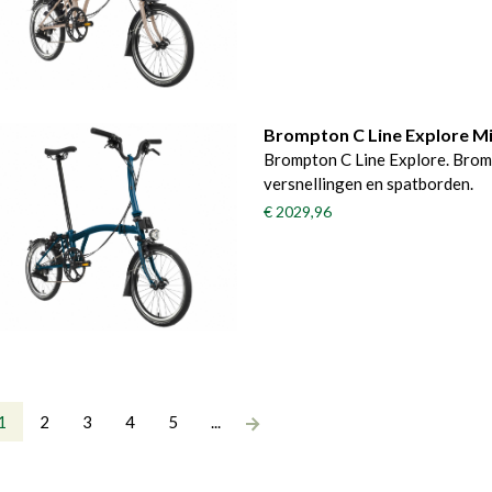
Brompton C Line Explore M
Brompton C Line Explore. Brom
versnellingen en spatborden.
€ 2029,96
1
2
3
4
5
...