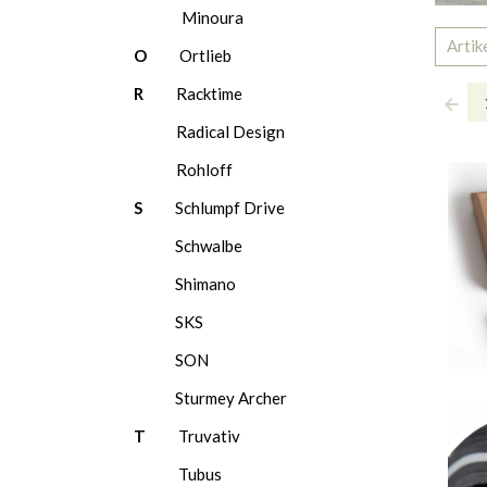
Minoura
Artik
O
Ortlieb
R
Racktime
Radical Design
Rohloff
S
Schlumpf Drive
Schwalbe
Shimano
SKS
SON
Sturmey Archer
T
Truvativ
Tubus