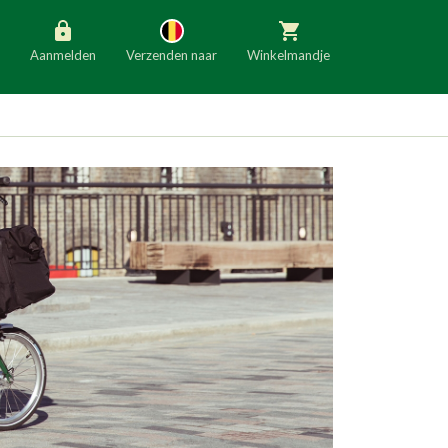
Aanmelden
Verzenden naar
Winkelmandje
België
Nederland
Duitsland
Luxemburg
Frankrijk
Oostenrijk
Slovenië
Italië
Denemarken
Finland
Bulgarije
Ierland