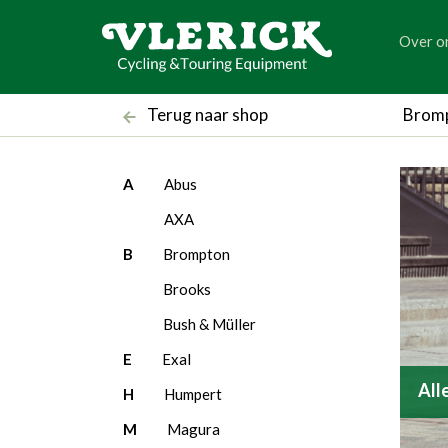
generic
Over o
generic
Brom
Terug naar shop
filter_brands
A
Abus
AXA
B
Brompton
Brooks
Bush & Müller
E
Exal
All
H
Humpert
M
Magura