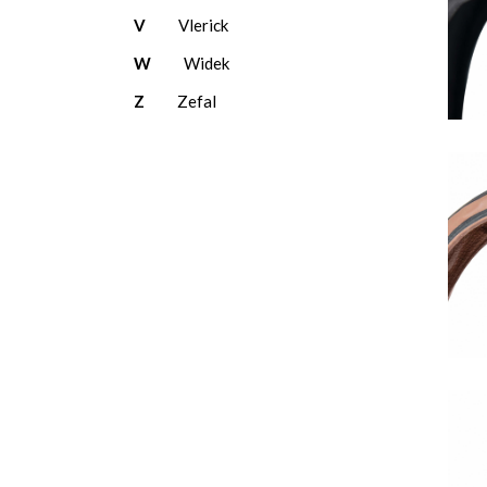
V
Vlerick
W
Widek
Z
Zefal