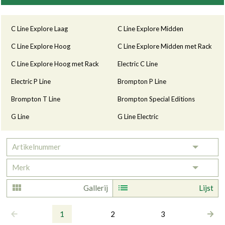
Categorieën
C Line Explore Laag
C Line Explore Midden
C Line Explore Hoog
C Line Explore Midden met Rack
C Line Explore Hoog met Rack
Electric C Line
Electric P Line
Brompton P Line
Brompton T Line
Brompton Special Editions
G Line
G Line Electric
Artikelnummer
Toggle 
Merk
Toggle 
Gallerij
Lijst
1
2
3