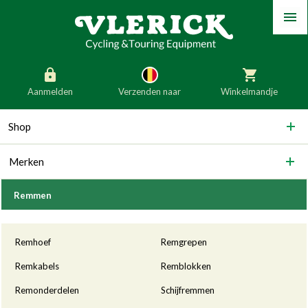
Menu
Aanmelden
Verzenden naar
Winkelmandje
generic_skip_content
Shop
generic_skip_language
België
Nederland
Merken
Duitsland
Luxemburg
Frankrijk
Oostenrijk
Remmen
Slovenië
Italië
Categorieën
Remhoef
Remgrepen
Denemarken
Finland
Remkabels
Remblokken
Bulgarije
Ierland
Remonderdelen
Schijfremmen