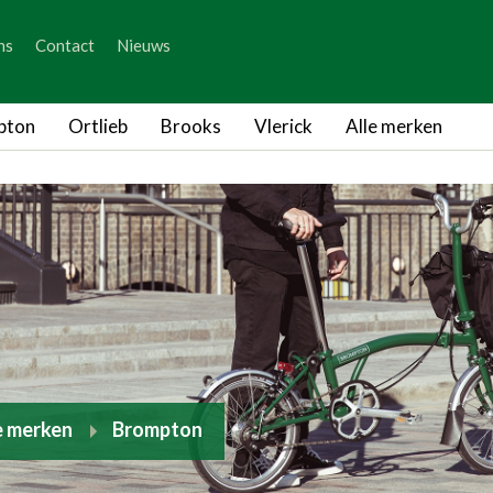
_skip_content
ns
Contact
Nieuws
_skip_language
pton
Ortlieb
Brooks
Vlerick
Alle merken
e merken
Brompton