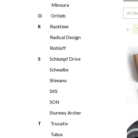
Minoura
Artik
O
Ortlieb
R
Racktime
Radical Design
Rohloff
S
Schlumpf Drive
Schwalbe
Shimano
SKS
SON
Sturmey Archer
T
Truvativ
Tubus