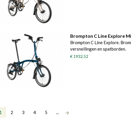
Brompton C Line Explore M
Brompton C Line Explore. Brom
versnellingen en spatborden.
€ 1932,52
1
2
3
4
5
...