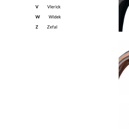
V
Vlerick
W
Widek
Z
Zefal