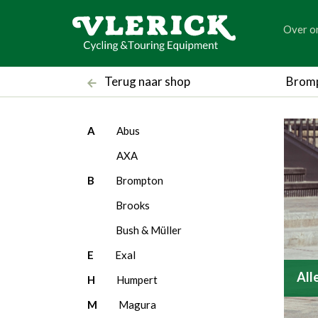
generic
Over o
generic
Brom
Terug naar shop
filter_brands
A
Abus
AXA
B
Brompton
Brooks
Bush & Müller
E
Exal
All
H
Humpert
M
Magura