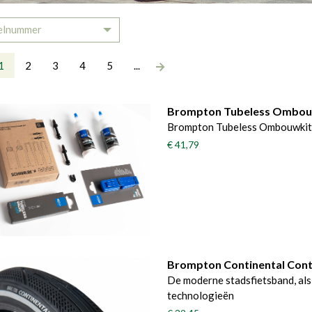
elnummer
Toggle Dropdown
1
2
3
4
5
...
Brompton Tubeless Ombouw
Brompton Tubeless Ombouwkit 
€ 41,79
Brompton Continental Cont
De moderne stadsfietsband, als
technologieën