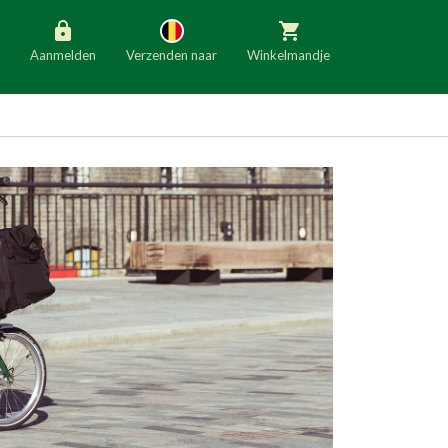
Aanmelden
Verzenden naar
Winkelmandje
België
Nederland
Duitsland
Luxemburg
Frankrijk
Oostenrijk
Slovenië
Italië
Denemarken
Finland
Bulgarije
Ierland