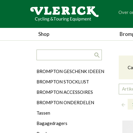
generic
Over o
generic
Cas
Shop
Brom
search.title
Ca
Ca
Categorieën
BROMPTON GESCHENK IDEEEN
BROMPTON STOCKLIJST
Artik
BROMPTON ACCESSOIRES
BROMPTON ONDERDELEN
Tassen
Bagagedragers