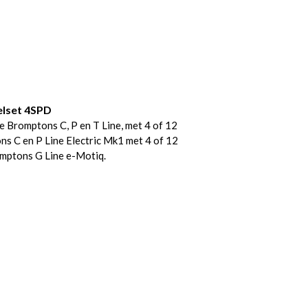
lset 4SPD
romptons C, P en T Line, met 4 of 12
ns C en P Line Electric Mk1 met 4 of 12
omptons G Line e-Motiq.