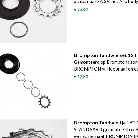
achternaaf SA 3V met Allu bod
€ 13,60
Brompton Tandwielset 12T 
Gemonteerd op Bromptons zonde
BROMPTON vrijloopnaaf en ee
€ 12,80
Brompton Tandwieltje 16T 
STANDAARD gemonteerd op Bro
een achternaaf BROMPTON 