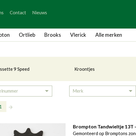
_skip_content
ns
Contact
Nieuws
_skip_language
sette & Kroontjes
pton
Ortlieb
Brooks
Vlerick
Alle merken
tegorieën
ssette 9 Speed
Kroontjes
elnummer
Merk
Toggle Dropdown
To
1
Brompton Tandwieltje 13T -
Gemonteerd op Bromptons zonde