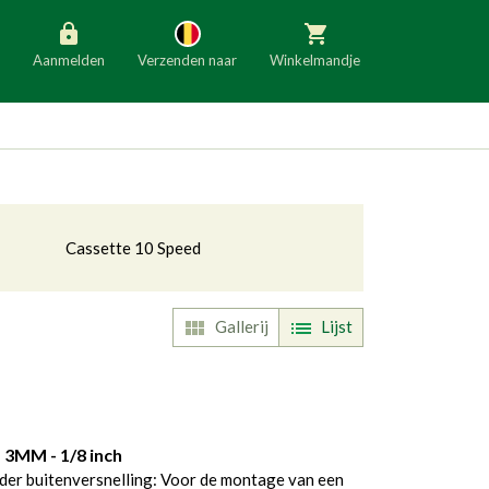
Aanmelden
Verzenden naar
Winkelmandje
België
Nederland
Duitsland
Luxemburg
Frankrijk
Oostenrijk
Cassette 10 Speed
Slovenië
Italië
Denemarken
Finland
Gallerij
Lijst
ggle Dropdown
Bulgarije
Ierland
 3MM - 1/8 inch
r buitenversnelling: Voor de montage van een