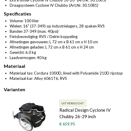
Extra dissel Cyclone IV Chubby 16-20" (
Art.Nr. 30.1065
)
Draagsysteem Cyclone IV Chubby (
Art.Nr. 30.1081
)
Specificaties
Volume: 100 liter
Wielen: 16" (37-349) op industrielagers, 28 spaken RVS
Banden 37-349 (max. 40psi)
Fietsbevestiging: RVS / Delrin koppeling
Afmetingen gevouwen: L 72 cm x B 61 cm x H 10 cm
Afmetingen geladen: L 72 cm x B 61 cm x H 24 cm
Gewicht: 6.0 kg
Laadvermogen: 40 kg
Materiaal
Materiaal tas: Cordura 1000D, lined with Polyamide 210D ripstop
Materiaal kar: Alloy 6061T6, RVS
Varianten
UITVERKOCHT
Radical Design Cyclone IV
Chubby 26-29 inch
€ 659,95