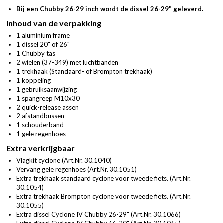
Bij een Chubby 26-29 inch wordt de dissel 26-29" geleverd.
Inhoud van de verpakking
1 aluminium frame
1 dissel 20" of 26"
1 Chubby tas
2 wielen (37-349) met luchtbanden
1 trekhaak (Standaard- of Brompton trekhaak)
1 koppeling
1 gebruiksaanwijzing
1 spangreep M10x30
2 quick-release assen
2 afstandbussen
1 schouderband
1 gele regenhoes
Extra verkrijgbaar
Vlagkit cyclone (
Art.Nr. 30.1040
)
Vervang gele regenhoes (
Art.Nr. 30.1051
)
Extra trekhaak standaard cyclone voor tweede fiets. (
Art.Nr.
30.1054
)
Extra trekhaak Brompton cyclone voor tweede fiets. (
Art.Nr.
30.1055
)
Extra dissel Cyclone IV Chubby 26-29" (
Art.Nr. 30.1066
)