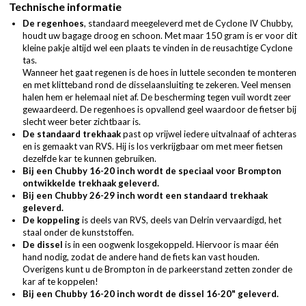
Technische informatie
De regenhoes
, standaard meegeleverd met de Cyclone IV Chubby,
houdt uw bagage droog en schoon. Met maar 150 gram is er voor dit
kleine pakje altijd wel een plaats te vinden in de reusachtige Cyclone
tas.
Wanneer het gaat regenen is de hoes in luttele seconden te monteren
en met klitteband rond de disselaansluiting te zekeren. Veel mensen
halen hem er helemaal niet af. De bescherming tegen vuil wordt zeer
gewaardeerd. De regenhoes is opvallend geel waardoor de fietser bij
slecht weer beter zichtbaar is.
De standaard trekhaak
past op vrijwel iedere uitvalnaaf of achteras
en is gemaakt van RVS. Hij is los verkrijgbaar om met meer fietsen
dezelfde kar te kunnen gebruiken.
Bij een Chubby 16-20 inch wordt de speciaal voor Brompton
ontwikkelde trekhaak geleverd.
Bij een Chubby 26-29 inch wordt een standaard trekhaak
geleverd.
De koppeling
is deels van RVS, deels van Delrin vervaardigd, het
staal onder de kunststoffen.
De dissel
is in een oogwenk losgekoppeld. Hiervoor is maar één
hand nodig, zodat de andere hand de fiets kan vast houden.
Overigens kunt u de Brompton in de parkeerstand zetten zonder de
kar af te koppelen!
Bij een Chubby 16-20 inch wordt de dissel 16-20" geleverd.