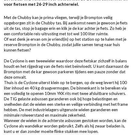
voor fietsen met 26-29 inch achterwiel.
Met de Chubby kan je prima vliegen, terwijl je Brompton veilig
opgeborgen zit in de Chubby tas. Bij aankomst neem je gewoon je fiets
uit de tas, stop je bagage erin en klik je de kar achter je fiets. Zo heb je
een comfortable reis-uitrusting met tot wel 100 liter ruimte.
Of wat denk je ervan om je vriend(in) op het station op te halen met je
reserve Brompton in de Chubby, zodat jullie samen terug naar huis
kunnen fietsen?
De Cyclone is een tweewieler waardoor deze fietskar zichzelf in balans
houdt en het rijgedrag van de fiets niet beïnvloedt. U kunt daarnaast de
Brompton met de kar gewoon parkeren tijdens een pauze zonder dat
deze omvalt.
Thuis is de Cyclone uiterst klein op te bergen, op de weg levert hij 100
liter inhoud en 40 kg draagvermogen. De binnenkant is te bereiken via
een volledig te openen 10mm YKK rits met twee afsluitbare schuivers.
De TIG gelaste asbussen garanderen ook bij hoge belastingen en
snelheden dat de wielen een sterke en veilige verbinding met het frame
hebben. De met industrielagers uitgeruste wielen garanderen een
minimale rolweerstand en maximale zekerheid.
Wanneer de wielen in de achterste asbussen gestoken worden, kan de
Cyclone als wandelkar worden gebruikt. Zelfs als hij zwaar beladen is,
kunt u er dan zonder moeite flinke stukken mee lopen.