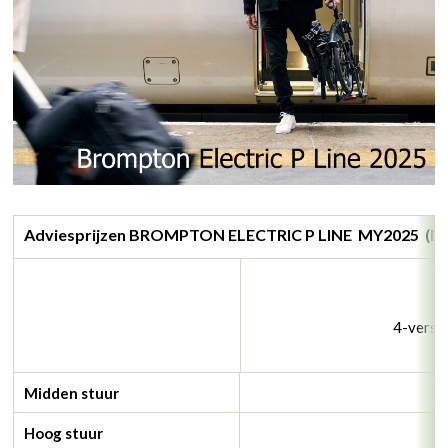
Adviesprijzen BROMPTON ELECTRIC P LINE MY2025 (Eu
4-versn
Midden stuur
Hoog stuur