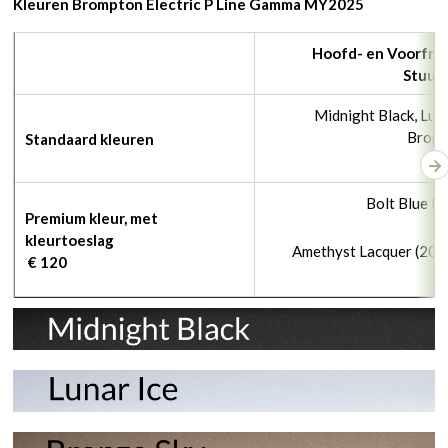
Kleuren Brompton Electric P Line Gamma MY2025
Hoofd- en Voorfra
Stuur
Midnight Black, Luna
Bronz
Standaard kleuren
Bolt Blue L
Premium kleur, met
kleurtoeslag
Amethyst Lacquer (202
€ 120