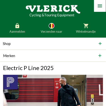
Menu
Aanmelden
Verzenden naar
Winkelmandje
generic_skip_content
Shop
generic_skip_language
België
Nederland
Merken
Duitsland
Luxemburg
Frankrijk
Oostenrijk
Electric P Line 2025
Slovenië
Italië
Denemarken
Finland
Bulgarije
Ierland