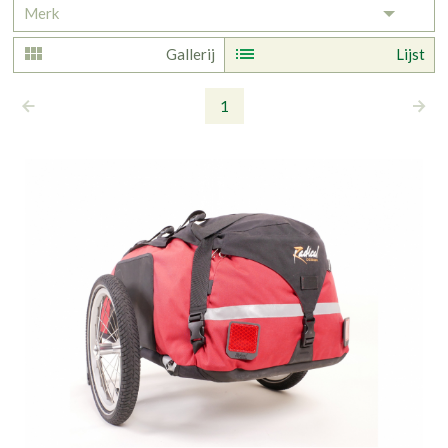
Merk
Toggle 
Gallerij
Lijst
1