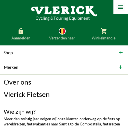
Menu
Aanmelden
Verzenden naar
Winkelmandje
generic_skip_content
Shop
generic_skip_language
België
Nederland
Merken
Duitsland
Luxemburg
Frankrijk
Oostenrijk
Over ons
Slovenië
Italië
Vlerick Fietsen
Denemarken
Finland
Wie zijn wij?
Bulgarije
Ierland
Meer dan twintig jaar volgen wij onze klanten onderweg op de fiets op
wereldreizen, fietsvakanties naar Santiago de Compostella, fietsreizen