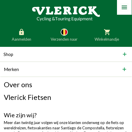
Menu
Aanmelden
Verzenden naar
Winkelmandje
generic_skip_content
Shop
generic_skip_language
België
Nederland
Merken
Duitsland
Luxemburg
Frankrijk
Oostenrijk
Over ons
Slovenië
Italië
Vlerick Fietsen
Denemarken
Finland
Wie zijn wij?
Bulgarije
Ierland
Meer dan twintig jaar volgen wij onze klanten onderweg op de fiets op
wereldreizen, fietsvakanties naar Santiago de Compostella, fietsreizen