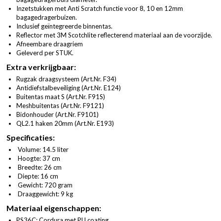
Inzetstukken met Anti Scratch functie voor 8, 10 en 12mm
bagagedragerbuizen.
Inclusief geïntegreerde binnentas.
Reflector met 3M Scotchlite reflecterend materiaal aan de voorzijde.
Afneembare draagriem
Geleverd per STUK.
Extra verkrijgbaar:
Rugzak draagsysteem (
Art.Nr. F34
)
Antidiefstalbeveiliging (
Art.Nr. E124
)
Buitentas maat S (
Art.Nr. F91S
)
Meshbuitentas (
Art.Nr. F9121
)
Bidonhouder (
Art.Nr. F9101
)
QL2.1 haken 20mm (
Art.Nr. E193
)
Specificaties:
Volume: 14.5 liter
Hoogte: 37 cm
Breedte: 26 cm
Diepte: 16 cm
Gewicht: 720 gram
Draaggewicht: 9 kg
Materiaal eigenschappen:
PS36C: Cordura met PU coating