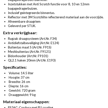
Inzetstukken met Anti Scratch functie voor 8, 10 en 12mm
bagagedragerbuizen.
Inclusief geïntegreerde binnentas.
Reflector met 3M Scotchlite reflecterend materiaal aan de voorzijde.
Afneembare draagriem
Geleverd per STUK.
Extra verkrijgbaar:
Rugzak draagsysteem (
Art.Nr. F34
)
Antidiefstalbeveiliging (
Art.Nr. E124
)
Buitentas maat S (
Art.Nr. F91S
)
Meshbuitentas (
Art.Nr. F9121
)
Bidonhouder (
Art.Nr. F9101
)
QL2.1 haken 20mm (
Art.Nr. E193
)
Specificaties:
Volume: 14.5 liter
Hoogte: 37 cm
Breedte: 26 cm
Diepte: 16 cm
Gewicht: 720 gram
Draaggewicht: 9 kg
Materiaal eigenschappen:
PS36C: Cordura met PU coating