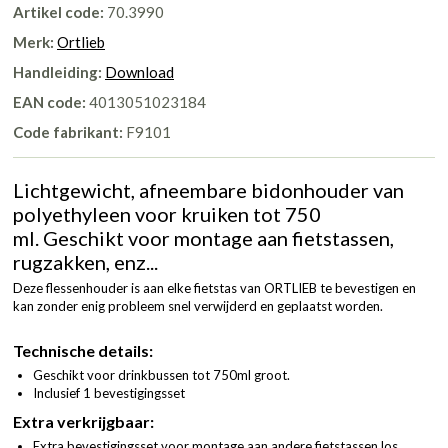
Artikel code:
70.3990
Merk:
Ortlieb
Handleiding:
Download
EAN code:
4013051023184
Code fabrikant:
F9101
Lichtgewicht, afneembare bidonhouder van
polyethyleen voor kruiken tot 750
ml. Geschikt voor montage aan fietstassen,
rugzakken, enz...
Deze flessenhouder is aan elke fietstas van ORTLIEB te bevestigen en
kan zonder enig probleem snel verwijderd en geplaatst worden.
Technische details:
Geschikt voor drinkbussen tot 750ml groot.
Inclusief 1 bevestigingsset
Extra verkrijgbaar:
Extra bevestigingsset voor montage aan andere fietstassen los