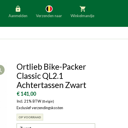
Aanmelden
Verzenden naar
Winkelmandje
België
Nederland
Duitsland
Luxemburg
Frankrijk
Oostenrijk
Ortlieb Bike-Packer
Open
Slovenië
Italië
Classic QL2.1
Denemarken
Finland
Achtertassen Zwart
Bulgarije
Ierland
€ 141,00
Incl. 21% BTW
(België}
Exclusief verzendingskosten
OP VOORRAAD