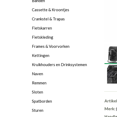
Banden
Cassette & Kroontjes
Crankstel & Trapas
Fietskarren
Fietskleding
Frames & Voorvorken
Kettingen
Kruikhouders en Drinksystemen
Naven
Remmen
Sloten
Artike
Spatborden
Merk:
Sturen
Handle