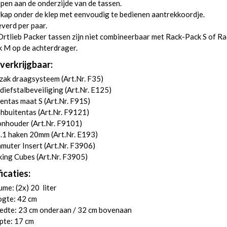
en aan de onderzijde van de tassen.
kap onder de klep met eenvoudig te bedienen aantrekkoordje.
verd per paar.
rtlieb Packer tassen zijn niet combineerbaar met Rack-Pack S of Ra
 M op de achterdrager.
verkrijgbaar:
zak draagsysteem (
Art.Nr. F35
)
diefstalbeveiliging (
Art.Nr. E125
)
entas maat S (
Art.Nr. F91S
)
hbuitentas (
Art.Nr. F9121
)
onhouder (
Art.Nr. F9101
)
.1 haken 20mm (
Art.Nr. E193
)
uter Insert (
Art.Nr. F3906
)
ing Cubes (
Art.Nr. F3905
)
icaties:
me: (2x) 20 liter
gte: 42 cm
edte: 23 cm onderaan / 32 cm bovenaan
pte: 17 cm