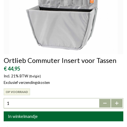
Ortlieb Commuter Insert voor Tassen
€ 44,95
Incl. 21% BTW
(België}
Exclusief verzendingskosten
OP VOORRAAD
-
+
In winkelmandje