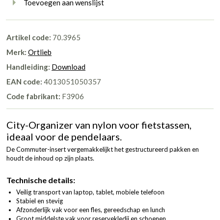
Toevoegen aan wenslijst
Artikel code:
70.3965
Merk:
Ortlieb
Handleiding:
Download
EAN code:
4013051050357
Code fabrikant:
F3906
City-Organizer van nylon voor fietstassen,
ideaal voor de pendelaars.
De Commuter-insert vergemakkelijkt het gestructureerd pakken en
houdt de inhoud op zijn plaats.
Technische details:
Veilig transport van laptop, tablet, mobiele telefoon
Stabiel en stevig
Afzonderlijk vak voor een fles, gereedschap en lunch
Groot middelste vak voor reservekledij en schoenen