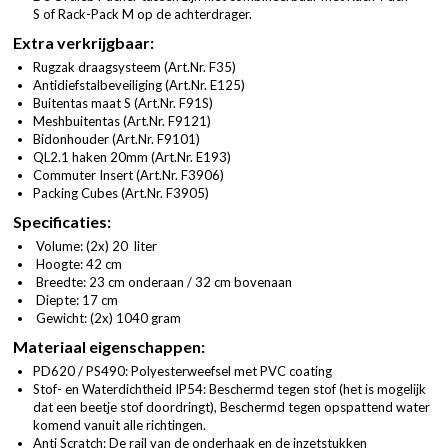
S of Rack-Pack M op de achterdrager.
Extra verkrijgbaar:
Rugzak draagsysteem (
Art.Nr. F35
)
Antidiefstalbeveiliging (
Art.Nr. E125
)
Buitentas maat S (
Art.Nr. F91S
)
Meshbuitentas (
Art.Nr. F9121
)
Bidonhouder (
Art.Nr. F9101
)
QL2.1 haken 20mm (
Art.Nr. E193
)
Commuter Insert (
Art.Nr. F3906
)
Packing Cubes (
Art.Nr. F3905
)
Specificaties:
Volume: (2x) 20 liter
Hoogte: 42 cm
Breedte: 23 cm onderaan / 32 cm bovenaan
Diepte: 17 cm
Gewicht: (2x) 1040 gram
Materiaal eigenschappen:
PD620 / PS490: Polyesterweefsel met PVC coating
Stof- en Waterdichtheid IP54: Beschermd tegen stof (het is mogelijk
dat een beetje stof doordringt), Beschermd tegen opspattend water
komend vanuit alle richtingen.
Anti Scratch: De rail van de onderhaak en de inzetstukken