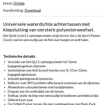
Merk:
Ortlieb
Handleiding:
Download
Universele waterdichte achtertassen met
klepsluiting van oersterk polyesterweefsel.
Het Quick-Lock2.1 ophangsysteem zorgt ervoor dat u de Sport-Packer
Classic snel en eenvoudig aan de fiets kan hangen en eraf halen.
Technische details:
Voorzien van het QL2.1 ophangsysteem tot 16mm
bagagedragerbuis diameter.
Inzetstukken met Anti Scratch functie voor 8, 10 en 12mm
bagagedragerbuizen.
Inclusief geïntegreerde binnentas.
Reflector met 3M Scotchlite reflecterend materiaal aan de zijkanten.
Afneembare schouderriemen met karabijnhaken.
Doppen aan de onderzijde van de tassen.
Stofkap onder de klep met eenvoudig te bedienen aantrekkoordje.
Geleverd per paar.
De Ortlieb Packer tassen zijn niet combineerbaar met Rack-Pack