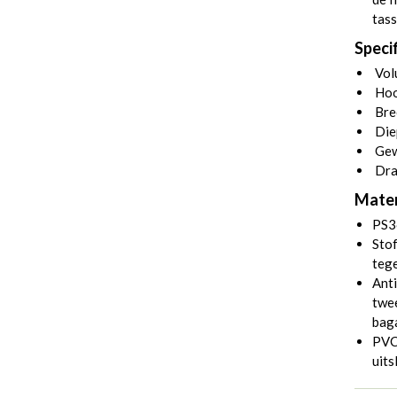
tass
Specif
Volu
Hoo
Bre
Die
Gew
Dra
Mater
PS3
Stof
tege
Anti
twee
bag
PVC 
uits