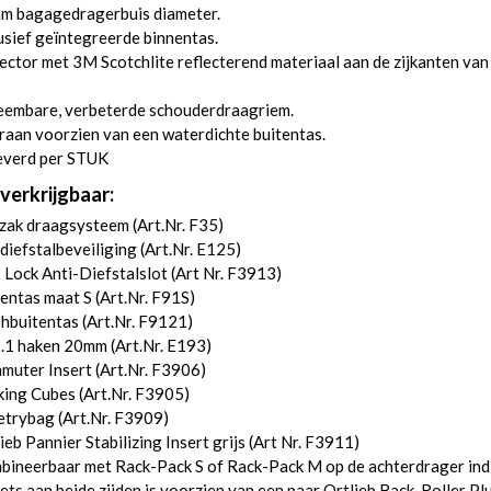
m bagagedragerbuis diameter.
usief geïntegreerde binnentas.
ector met 3M Scotchlite reflecterend materiaal aan de zijkanten van
eembare, verbeterde schouderdraagriem.
aan voorzien van een waterdichte buitentas.
everd per STUK
verkrijgbaar:
zak draagsysteem (
Art.Nr. F35
)
diefstalbeveiliging (
Art.Nr. E125
)
Lock Anti-Diefstalslot (
Art Nr. F3913
)
entas maat S (
Art.Nr. F91S
)
hbuitentas (
Art.Nr. F9121
)
.1 haken 20mm (
Art.Nr. E193
)
uter Insert (
Art.Nr. F3906
)
ing Cubes (
Art.Nr. F3905
)
etrybag (
Art.Nr. F3909
)
ieb Pannier Stabilizing Insert grijs (
Art Nr. F3911
)
bineerbaar met Rack-Pack S of Rack-Pack M op de achterdrager ind
iets aan beide zijden is voorzien van een paar Ortlieb Back-Roller Pl