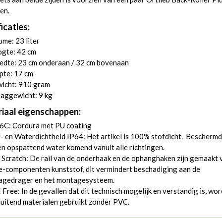
en.
icaties:
me: 23 liter
gte: 42 cm
edte: 23 cm onderaan / 32 cm bovenaan
pte: 17 cm
icht: 910 gram
aggewicht: 9 kg
iaal eigenschappen:
6C: Cordura met PU coating
- en Waterdichtheid IP64: Het artikel is 100% stofdicht. Beschermd
n opspattend water komend vanuit alle richtingen.
 Scratch: De rail van de onderhaak en de ophanghaken zijn gemaakt 
-componenten kunststof, dit vermindert beschadiging aan de
agedrager en het montagesysteem.
Free: In de gevallen dat dit technisch mogelijk en verstandig is, wo
luitend materialen gebruikt zonder PVC.