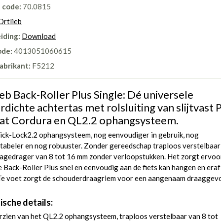
l code:
70.0815
Ortlieb
iding:
Download
ode:
4013051060615
abrikant:
F5212
eb Back-Roller Plus Single: Dé universele
dichte achtertas met rolsluiting van slijtvast 
at Cordura en QL2.2 ophangsysteem.
ick-Lock2.2 ophangsysteem, nog eenvoudiger in gebruik, nog
tabeler en nog robuuster. Zonder gereedschap traploos verstelbaar
agedrager van 8 tot 16 mm zonder verloopstukken. Het zorgt ervoo
e Back-Roller Plus snel en eenvoudig aan de fiets kan hangen en eraf
 Te voet zorgt de schouderdraagriem voor een aangenaam draaggevo
ische details:
zien van het QL2.2 ophangsysteem, traploos verstelbaar van 8 tot