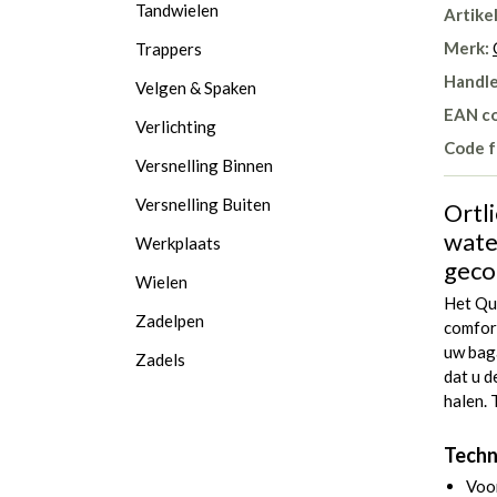
Tandwielen
Artike
Merk:
Trappers
Handle
Velgen & Spaken
EAN c
Verlichting
Code f
Versnelling Binnen
Versnelling Buiten
Ortli
water
Werkplaats
geco
Wielen
Het Qu
Zadelpen
comfor
uw bag
Zadels
dat u d
halen.
Techn
Voor