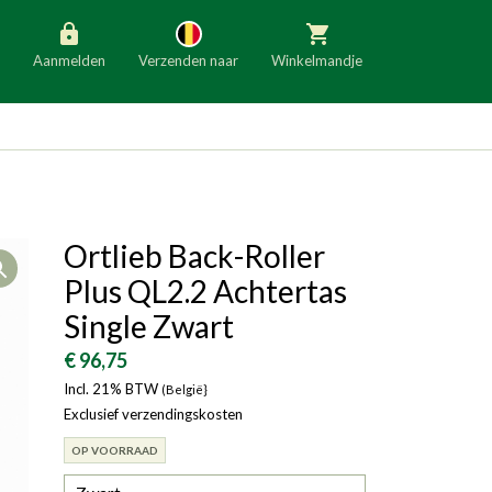
Aanmelden
Verzenden naar
Winkelmandje
België
Nederland
Duitsland
Luxemburg
Frankrijk
Oostenrijk
Ortlieb Back-Roller
Open
Slovenië
Italië
Plus QL2.2 Achtertas
Denemarken
Finland
Single Zwart
Bulgarije
Ierland
€ 96,75
Incl. 21% BTW
(België}
Exclusief verzendingskosten
OP VOORRAAD