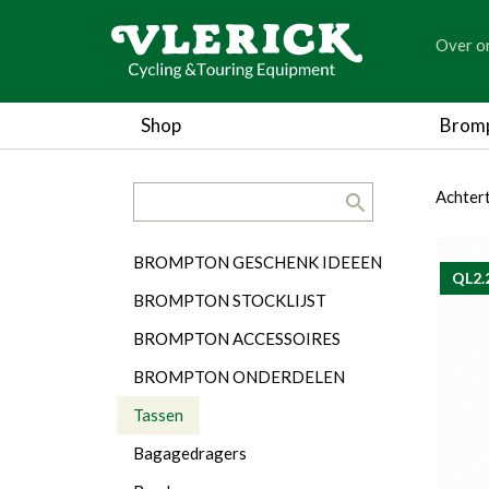
generic
Over o
generic
Shop
Brom
search.title
breadc
breadc
Achter
Categorieën
BROMPTON GESCHENK IDEEEN
QL2.
BROMPTON STOCKLIJST
BROMPTON ACCESSOIRES
BROMPTON ONDERDELEN
Tassen
Bagagedragers