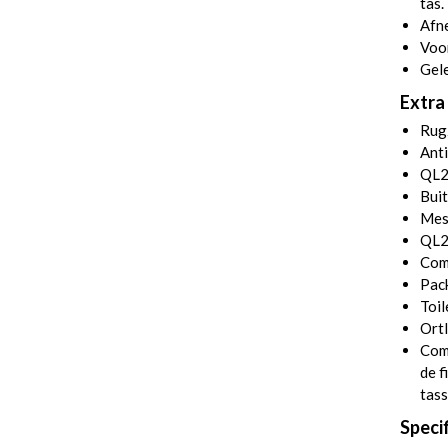
tas.
Afn
Voor
Gel
Extra 
Rug
Anti
QL2 
Buit
Mes
QL2
Comm
Pack
Toil
Ortl
Com
de f
tass
Specif