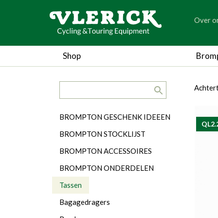
generic
Over o
generic
Shop
Brom
search.title
breadc
breadc
Achter
Categorieën
BROMPTON GESCHENK IDEEEN
QL2.
BROMPTON STOCKLIJST
BROMPTON ACCESSOIRES
BROMPTON ONDERDELEN
Tassen
Bagagedragers