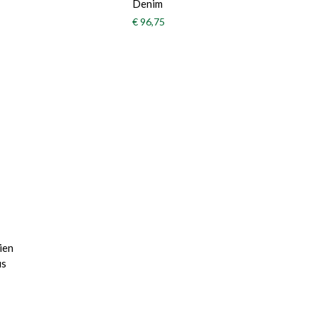
Denim
€ 96,75
ien
us