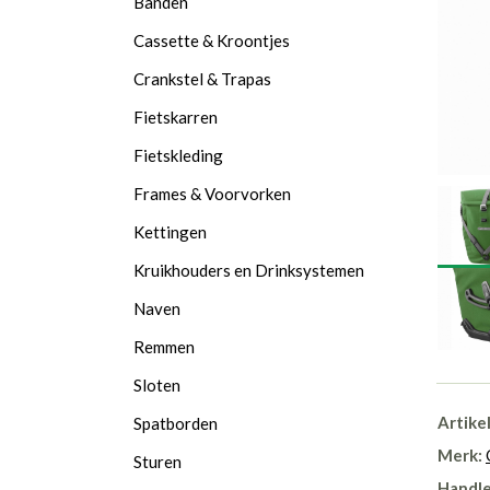
Banden
Cassette & Kroontjes
Crankstel & Trapas
Fietskarren
Fietskleding
Frames & Voorvorken
Kettingen
Kruikhouders en Drinksystemen
Naven
Remmen
Sloten
Artike
Spatborden
Merk:
Sturen
Handle