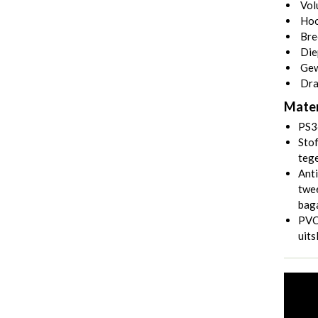
Volu
Hoo
Bre
Die
Gew
Dra
Mater
PS3
Stof
tege
Anti
twee
bag
PVC 
uits