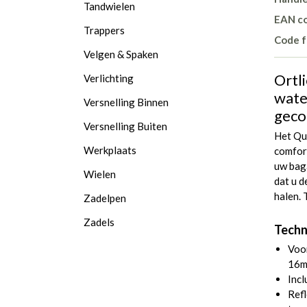
Tandwielen
EAN c
Trappers
Code f
Velgen & Spaken
Ortli
Verlichting
water
Versnelling Binnen
geco
Versnelling Buiten
Het Qu
Werkplaats
comfor
uw bag
Wielen
dat u d
halen.
Zadelpen
Zadels
Techn
Voor
16m
Incl
Refl