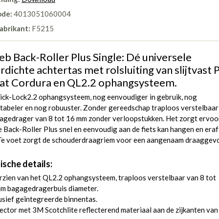
ode:
4013051060004
abrikant:
F5215
eb Back-Roller Plus Single: Dé universele
dichte achtertas met rolsluiting van slijtvast 
at Cordura en QL2.2 ophangsysteem.
ick-Lock2.2 ophangsysteem, nog eenvoudiger in gebruik, nog
tabeler en nog robuuster. Zonder gereedschap traploos verstelbaar
agedrager van 8 tot 16 mm zonder verloopstukken. Het zorgt ervoo
e Back-Roller Plus snel en eenvoudig aan de fiets kan hangen en eraf
 Te voet zorgt de schouderdraagriem voor een aangenaam draaggevo
ische details:
zien van het QL2.2 ophangsysteem, traploos verstelbaar van 8 tot
m bagagedragerbuis diameter.
usief geïntegreerde binnentas.
ector met 3M Scotchlite reflecterend materiaal aan de zijkanten van