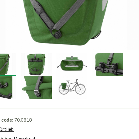
l code:
70.0818
Ortlieb
iding:
Download