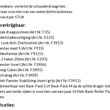
eembare, verbeterde schouderdraagriem.
aan voorzien van een waterdichte buitentas.
everd per STUK
verkrijgbaar:
zak draagsysteem (
Art.Nr. F35
)
diefstalbeveiliging (
Art.Nr. E125
)
Lock Anti-Diefstalslot (
Art Nr. F3913
)
entas maat S (
Art.Nr. F91S
)
hbuitentas (
Art.Nr. F9121
)
.1 haken 20mm (
Art.Nr. E193
)
uter Insert (
Art.Nr. F3906
)
ing Cubes (
Art.Nr. F3905
)
etrybag (
Art.Nr. F3909
)
ieb Pannier Stabilizing Insert grijs (
Art Nr. F3911
)
bineerbaar met Rack-Pack S of Rack-Pack M op de achterdrager ind
iets aan beide zijden is voorzien van een paar Ortlieb Back-Roller Pl
en.
icaties: