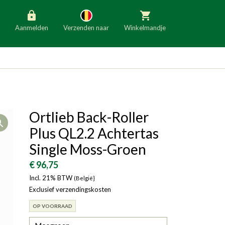
Aanmelden
Verzenden naar
Winkelmandje
België
Nederland
Duitsland
Luxemburg
Frankrijk
Oostenrijk
Ortlieb Back-Roller
Open
Slovenië
Italië
Plus QL2.2 Achtertas
Denemarken
Finland
Single Moss-Groen
Bulgarije
Ierland
€ 96,75
Incl. 21% BTW
(België}
Exclusief verzendingskosten
OP VOORRAAD