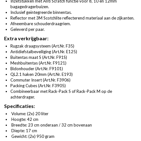
Inzetstukken met Anti Scratch functie voor 8, 10 en 12mm
bagagedragerbuizen.
Inclusief geïntegreerde binnentas.
Reflector met 3M Scotchlite reflecterend materiaal aan de zijkanten.
Afneembare schouderdraagriem.
Geleverd per paar.
Extra verkrijgbaar:
Rugzak draagsysteem (
Art.Nr. F35
)
Antidiefstalbeveiliging (
Art.Nr. E125
)
Buitentas maat S (
Art.Nr. F91S
)
Meshbuitentas (
Art.Nr. F9121
)
Bidonhouder (
Art.Nr. F9101
)
QL2.1 haken 20mm (
Art.Nr. E193
)
Commuter Insert (
Art.Nr. F3906
)
Packing Cubes (
Art.Nr. F3905
)
Combineerbaar met Rack-Pack S of Rack-Pack M op de
achterdrager.
Specificaties:
Volume: (2x) 20 liter
Hoogte: 42 cm
Breedte: 23 cm onderaan / 32 cm bovenaan
Diepte: 17 cm
Gewicht: (2x) 950 gram