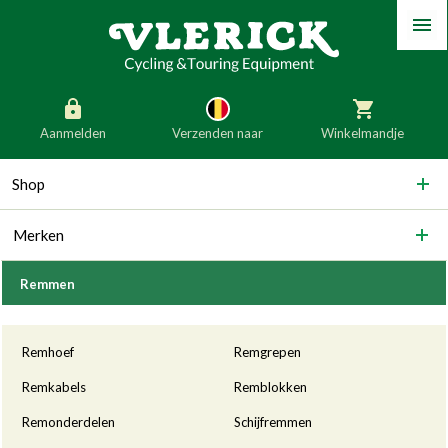
Menu
Aanmelden
Verzenden naar
Winkelmandje
generic_skip_content
Shop
generic_skip_language
België
Nederland
Merken
Duitsland
Luxemburg
Frankrijk
Oostenrijk
Remmen
Slovenië
Italië
Categorieën
Remhoef
Remgrepen
Denemarken
Finland
Remkabels
Remblokken
Bulgarije
Ierland
Remonderdelen
Schijfremmen