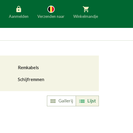
Aanmelden
Verzenden naar
Winkelmandje
België
Nederland
Duitsland
Luxemburg
Frankrijk
Oostenrijk
Remkabels
Slovenië
Italië
Schijfremmen
Denemarken
Finland
Bulgarije
Ierland
Gallerij
Lijst
ggle Dropdown