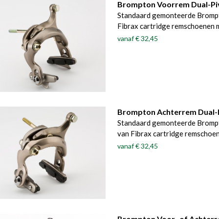
Brompton Voorrem Dual-Piv
Standaard gemonteerde Brompt
Fibrax cartridge remschoenen 
vanaf
€ 32,45
Brompton Achterrem Dual-P
Standaard gemonteerde Brompt
van Fibrax cartridge remschoe
vanaf
€ 32,45
Brompton Voor- of Achterre