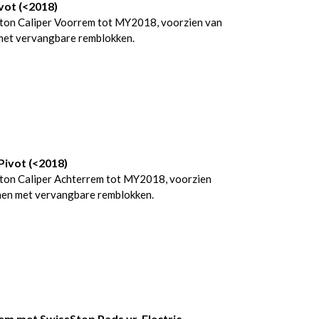
ot (<2018)
on Caliper Voorrem tot MY2018, voorzien van
met vervangbare remblokken.
ivot (<2018)
on Caliper Achterrem tot MY2018, voorzien
nen met vervangbare remblokken.
m met SwissStop Pads vr. Electric