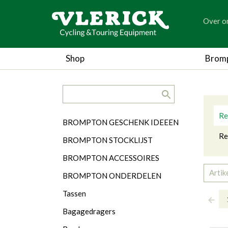
generic
Over o
generic
Re
Shop
Brom
search.title
Ca
Re
Categorieën
BROMPTON GESCHENK IDEEEN
Re
BROMPTON STOCKLIJST
BROMPTON ACCESSOIRES
Artik
BROMPTON ONDERDELEN
Tassen
Bagagedragers