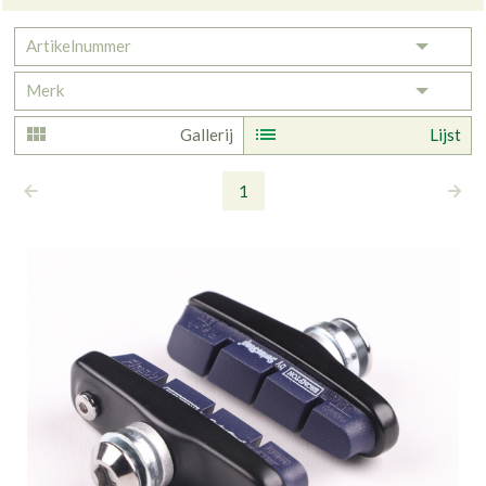
Artikelnummer
Toggle 
Merk
Toggle 
Gallerij
Lijst
1