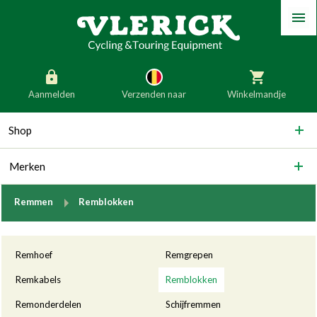
Menu
Aanmelden
Verzenden naar
Winkelmandje
generic_skip_content
Shop
generic_skip_language
België
Nederland
Merken
Duitsland
Luxemburg
Frankrijk
Oostenrijk
breadcrumb.to
Remmen
Remblokken
Slovenië
Italië
Categorieën
Denemarken
Finland
Remhoef
Remgrepen
Bulgarije
Ierland
Remkabels
Remblokken
Remonderdelen
Schijfremmen