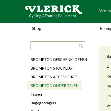
generic
Over o
generic
BR
Shop
Brom
search.title
Ca
Ba
Categorieën
BROMPTON GESCHENK IDEEEN
Di
BROMPTON STOCKLIJST
Ke
BROMPTON ACCESSOIRES
BROMPTON ONDERDELEN
R
Tassen
Tr
Bagagedragers
Ve