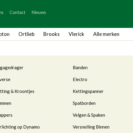
_skip_content
ns
Contact
Nieuws
_skip_language
breadcrumb.to
OMPTON ONDERDELEN
Zadel
pton
Ortlieb
Brooks
Vlerick
Alle merken
tegorieën
gagedrager
Banden
verse
Electro
tting & Kroontjes
Kettingspanner
emmen
Spatborden
appers
Velgen & Spaken
rlichting op Dynamo
Versnelling Binnen