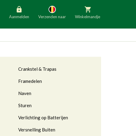
Aanmelden
Verzenden naar
Winkelmandje
België
Nederland
Duitsland
Luxemburg
Frankrijk
Oostenrijk
Crankstel & Trapas
Slovenië
Italië
Framedelen
Denemarken
Finland
Naven
Bulgarije
Ierland
Sturen
Verlichting op Batterijen
Versnelling Buiten