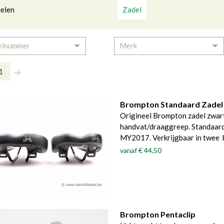
elen
Zadel
elnummer
Merk
Toggle Dropdown
To
1
Brompton Standaard Zadel
Origineel Brompton zadel zwart
handvat/draaggreep. Standaard
MY2017. Verkrijgbaar in twee
vanaf
€ 44,50
Brompton Pentaclip