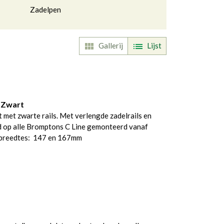
Zadelpen
Gallerij
Lijst
ggle Dropdown
 Zwart
 met zwarte rails. Met verlengde zadelrails en
 op alle Bromptons C Line gemonteerd vanaf
 breedtes: 147 en 167mm