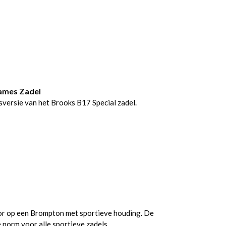
Dames Zadel
esversie van het Brooks B17 Special zadel.
or op een Brompton met sportieve houding. De
e norm voor alle sportieve zadels.