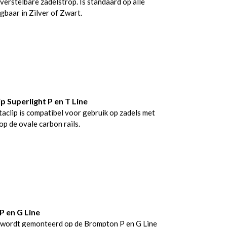
 verstelbare zadelstrop. Is standaard op alle
baar in Zilver of Zwart.
 Superlight P en T Line
clip is compatibel voor gebruik op zadels met
op de ovale carbon rails.
P en G Line
 wordt gemonteerd op de Brompton P en G Line