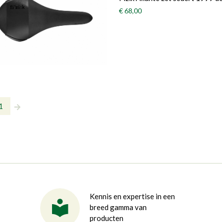
€ 68,00
1
Kennis en expertise in een
breed gamma van
producten