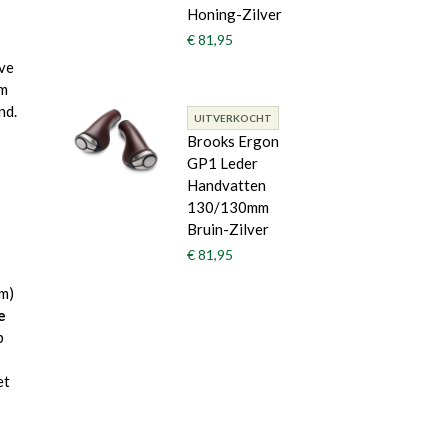
Honing-Zilver
€ 81,95
ove
rm
nd.
UITVERKOCHT
Brooks Ergon
GP1 Leder
Handvatten
130/130mm
Bruin-Zilver
€ 81,95
m)
e
p
et