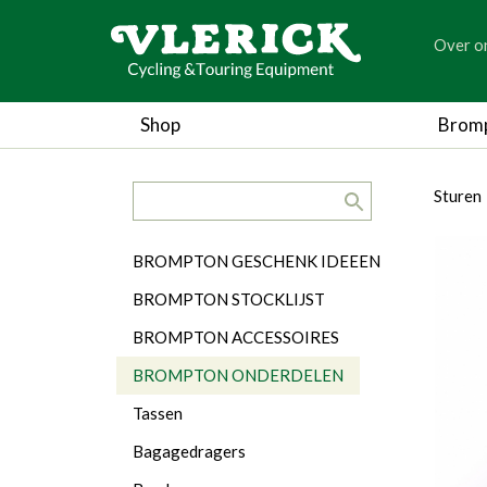
generic
Over o
generic
Shop
Brom
search.title
breadc
breadc
Sturen
Categorieën
BROMPTON GESCHENK IDEEEN
BROMPTON STOCKLIJST
BROMPTON ACCESSOIRES
BROMPTON ONDERDELEN
Tassen
Bagagedragers