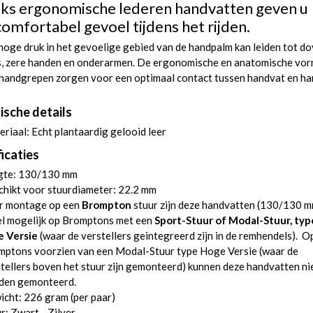
ks ergonomische lederen handvatten geven u
comfortabel gevoel tijdens het rijden.
hoge druk in het gevoelige gebied van de handpalm kan leiden tot d
s, zere handen en onderarmen. De ergonomische en anatomische vo
 handgrepen zorgen voor een optimaal contact tussen handvat en ha
ische details
riaal: Echt plantaardig gelooid leer
icaties
gte: 130/130 mm
hikt voor stuurdiameter: 22.2 mm
r montage op een
Brompton
stuur zijn deze handvatten (130/130 m
el mogelijk op Bromptons met een
Sport-Stuur of Modal-Stuur, typ
e Versie
(waar de verstellers geintegreerd zijn in de remhendels). O
mptons voorzien van een Modal-Stuur type Hoge Versie (waar de
tellers boven het stuur zijn gemonteerd) kunnen deze handvatten ni
den gemonteerd.
cht: 226 gram (per paar)
r: Zwart - Zilver