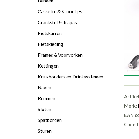
Banden
Cassette & Kroontjes
Crankstel & Trapas
Fietskarren
Fietskleding
Frames & Voorvorken
Kettingen
Kruikhouders en Drinksystemen
Naven
Artike
Remmen
Merk:
Sloten
EAN c
Spatborden
Code f
Sturen