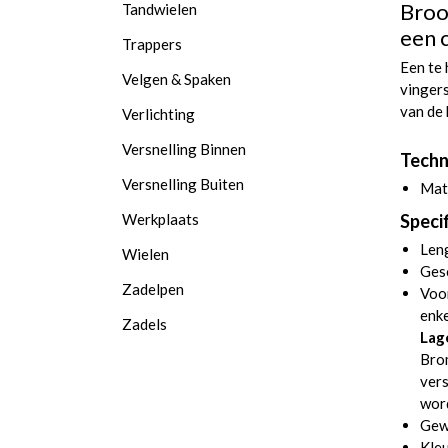
Broo
Tandwielen
een 
Trappers
Een te 
Velgen & Spaken
vinger
van de
Verlichting
Versnelling Binnen
Techn
Versnelling Buiten
Mate
Werkplaats
Specif
Len
Wielen
Gesc
Zadelpen
Voo
enk
Zadels
Lag
Bro
vers
wor
Gewi
Kleu