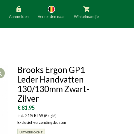
Aanmelden
Verzenden naar
Winkelmandje
België
Nederland
Duitsland
Luxemburg
Frankrijk
Oostenrijk
Brooks Ergon GP1
Open
Slovenië
Italië
Leder Handvatten
Denemarken
Finland
130/130mm Zwart-
Zilver
Bulgarije
Ierland
€ 81,95
Incl. 21% BTW
(België}
Exclusief verzendingskosten
UITVERKOCHT