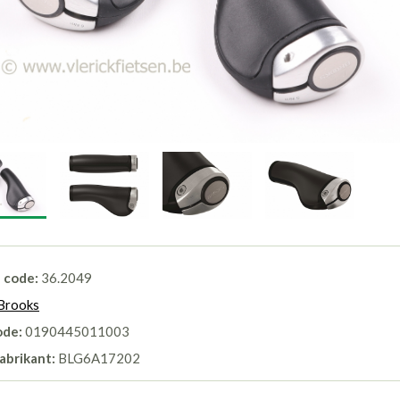
l code:
36.2049
Brooks
ode:
0190445011003
abrikant:
BLG6A17202