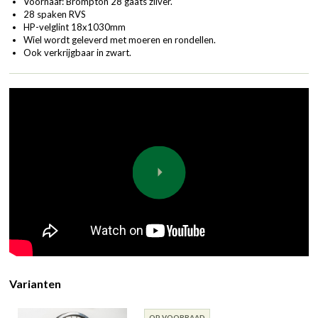
Voornaaf: Brompton 28 gaats zilver.
28 spaken RVS
HP-velglint 18x1030mm
Wiel wordt geleverd met moeren en rondellen.
Ook verkrijgbaar in zwart.
Varianten
OP VOORRAAD