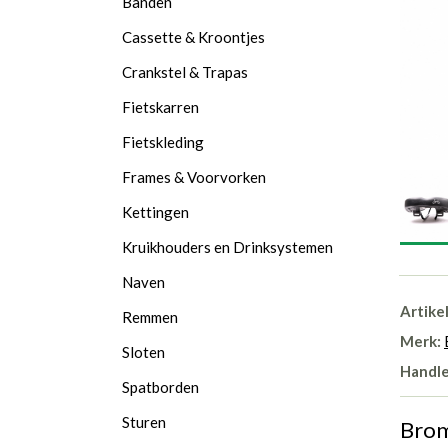
Banden
Cassette & Kroontjes
Crankstel & Trapas
Fietskarren
Fietskleding
Frames & Voorvorken
Kettingen
Kruikhouders en Drinksystemen
Naven
Artike
Remmen
Merk:
Sloten
Handle
Spatborden
Sturen
Brom