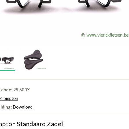
l code:
29.500X
Brompton
iding:
Download
pton Standaard Zadel