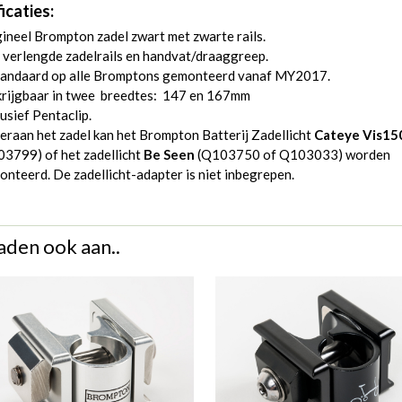
icaties:
ineel Brompton zadel zwart met zwarte rails.
verlengde zadelrails en handvat/draaggreep.
standaard op alle Bromptons gemonteerd vanaf MY2017.
krijgbaar in twee breedtes: 147 en 167mm
usief Pentaclip.
raan het zadel kan het Brompton Batterij Zadellicht
Cateye Vis15
03799
) of het zadellicht
Be Seen
(
Q103750
of
Q103033
) worden
nteerd. De zadellicht-adapter is niet inbegrepen.
aden ook aan..