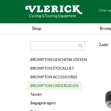
generic
Over o
generic
Shop
Brom
search.title
breadc
breadc
b
Zadel
Categorieën
BROMPTON GESCHENK IDEEEN
BROMPTON STOCKLIJST
BROMPTON ACCESSOIRES
BROMPTON ONDERDELEN
Tassen
Bagagedragers