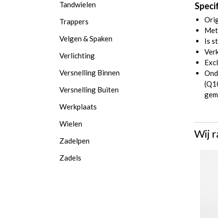
Tandwielen
Specif
Orig
Trappers
Met 
Velgen & Spaken
Is 
Ver
Verlichting
Excl
Versnelling Binnen
Onde
(
Q1
Versnelling Buiten
gemo
Werkplaats
Wielen
Wij r
Zadelpen
Zadels