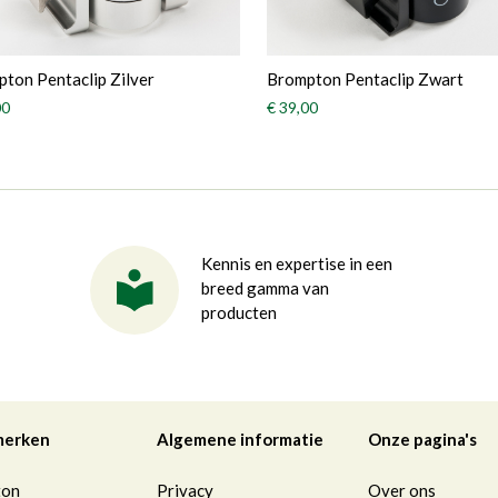
ton Pentaclip Zilver
Brompton Pentaclip Zwart
00
€ 39,00
Kennis en expertise in een
breed gamma van
producten
merken
Algemene informatie
Onze pagina's
ton
Privacy
Over ons