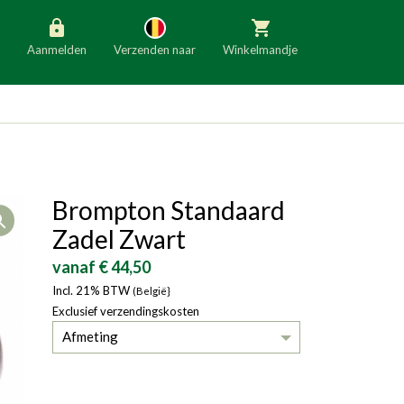
Aanmelden
Verzenden naar
Winkelmandje
België
Nederland
Duitsland
Luxemburg
Frankrijk
Oostenrijk
Brompton Standaard
Open
Slovenië
Italië
Zadel Zwart
Denemarken
Finland
vanaf € 44,50
Incl. 21% BTW
Bulgarije
(België}
Ierland
Exclusief verzendingskosten
Afmeting