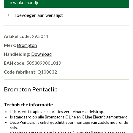
In winkelmandje
Toevoegen aan wenslijst
Artikel code:
29.5011
Merk:
Brompton
Handleiding:
Download
EAN code:
5053099001019
Code fabrikant:
Q100032
Brompton Pentaclip
Technische informatie
Lichte, echt traploze en precies verstelbare zadelstrop.
Is standaard op alle Bromptons C Line en C Line Electric gemonteerd.
Deze Pentaclip is enkel geschikt voor montage van zadels met ronde
rails.
Voor zadels met ovale rails dient de Superlight Pentaclip te worden