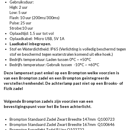
Gebruiksduur:
High: 2 uur
Low: 5 uur
Flash: 10 uur (200ms/300ms)
Pulse: 25 uur
Strobe:10 uur
Oplaadtijd: 1.5 uur tot vol
Oplaadkabel: Micro USB, 5V 1A
Laadkabel inbegrepen.
Stof en Waterdichtheid: IP65 (Verlichting is volledig beschermd tegen
stof en beschermd tegen waterstralen komend uit elke hoek.)
Bedrijfs temperatuur: Laden tussen 0°C ~ +50°C
Bedrijfs temperatuur: Gebruik tussen -10°C ~ +60°C
Deze lampenset past enkel op een Brompton welke voorzien is
van een Brompton zadel en een Brompton geïntegreerde
versteller/remhendel. De achterlamp past niet op een Brooks- of
Fizik zadel
Volgende Brompton zadels zijn voorzien van een
bevestigingspunt voor het Be Seen achterlicht.
Brompton Standaard Zadel Zwart Breedte 147mm
Q100723
Brompton Standaard Zadel Zwart Breedte 167mm
Q100646
Brompton Superlight Zadel P Line
Q102722