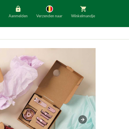
Aanmelden
Verzenden naar
Winkelmandje
België
Nederland
Duitsland
Luxemburg
Frankrijk
Oostenrijk
Slovenië
Italië
Denemarken
Finland
Bulgarije
Ierland
Volgende