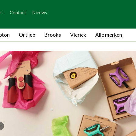
_skip_content
ns
Contact
Nieuws
_skip_language
pton
Ortlieb
Brooks
Vlerick
Alle merken
epage
rige