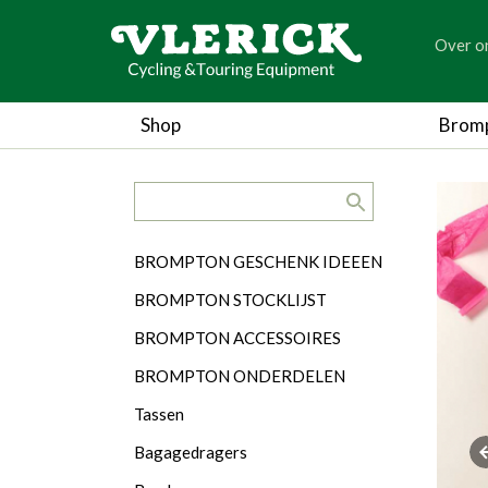
generic
Over o
generic
Shop
Brom
Hom
search.title
Categorieën
BROMPTON GESCHENK IDEEEN
BROMPTON STOCKLIJST
BROMPTON ACCESSOIRES
BROMPTON ONDERDELEN
Tassen
Bagagedragers
Vo