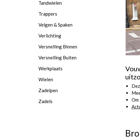
Tandwielen
Trappers
Velgen & Spaken
Verlichting
Versnelling Binnen
Versnelling Buiten
Vouw
Werkplaats
uitz
Wielen
Deze
Zadelpen
Meeg
Om o
Zadels
Actu
Bro