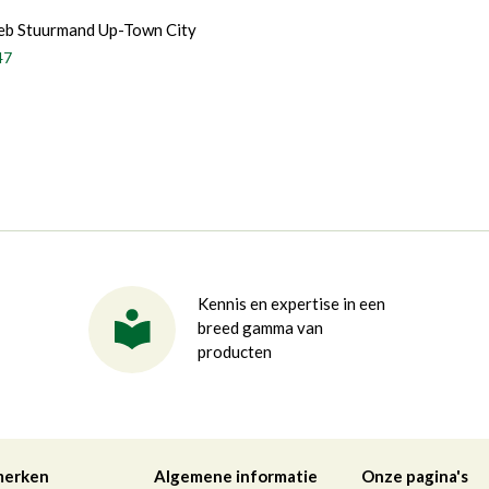
ieb Stuurmand Up-Town City
47
Kennis en expertise in een
breed gamma van
producten
merken
Algemene informatie
Onze pagina's