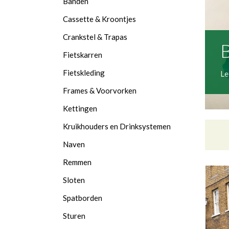
Banden
Cassette & Kroontjes
Crankstel & Trapas
B
Fietskarren
Fietskleding
Le
Frames & Voorvorken
Kettingen
Kruikhouders en Drinksystemen
Naven
Remmen
Sloten
Spatborden
Sturen