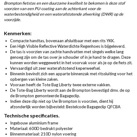
Brompton fietstas en een duurzame kwaliteit te bekomen is deze stof
voorzien van een PU-coating aan de achterkant voor de
waterbestendigheid en een waterafstotende afwerking (DWR) op de
voorzijde.
Kenmerken:
Compacte handtas, bovenaan afsluitbaar met een rits YKK.
Een High Visible Reflective Waterdichte Regenhoes is bijgeleverd.
De tas is voorzien van zachte handvatten met singels welke lang
genoeg zijn om de tas over je schouder of in je hand te dragen. Deze
kunnen worden weggewerkt in het voorvak voor als je op de fiets zit.
Vervaardigd uit zeer waterafstotend keperweefsel.
Binnenin bevindt zich een apparte binnenzak met ritssluiting voor het
opbergen van kleine zaken.
Vooraan heeft de Tote Bag Liberty twee externe vakken.
De Tote-Bag Liberty wordt aan de Brompton bevestigd dmv. de op
de Brompton gemonteerde Bagageclip.
Indien deze clip niet op Uw Brompton is voorzien, dient hij
afzonderlijk worden bijbesteld: Bestelcode Bagageclip QFCBA
Technische specificaties.
Ingebouw aluminium frame
Materiaal: 600D bedrukt polyester
Binnenmateriaal: 210D nylon voering