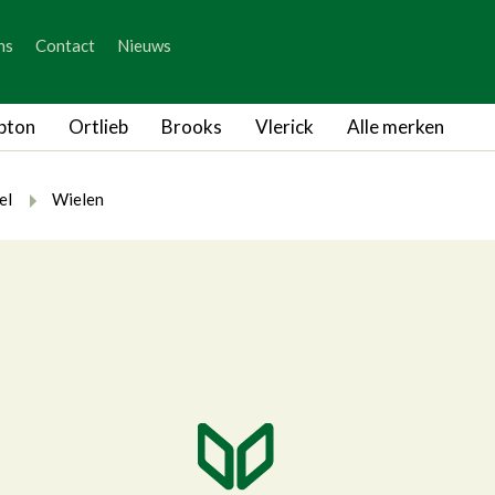
_skip_content
ns
Contact
Nieuws
_skip_language
pton
Ortlieb
Brooks
Vlerick
Alle merken
rumb.here
rumb.from
breadcrumb.to
el
Wielen