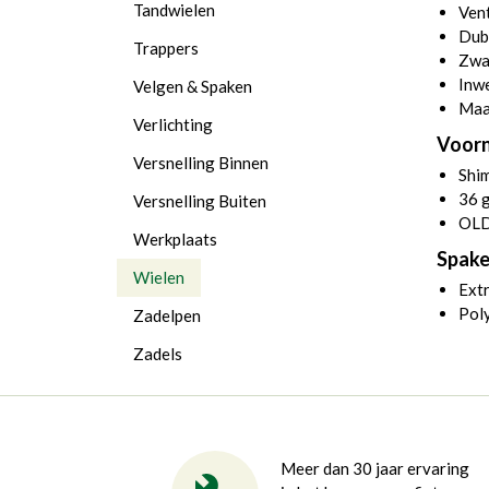
Tandwielen
Vent
Dub
Trappers
Zwar
Inw
Velgen & Spaken
Maa
Verlichting
Voor
Versnelling Binnen
Shi
36 
Versnelling Buiten
OLD
Werkplaats
Spake
Wielen
Extr
Pol
Zadelpen
Zadels
Meer dan 30 jaar ervaring