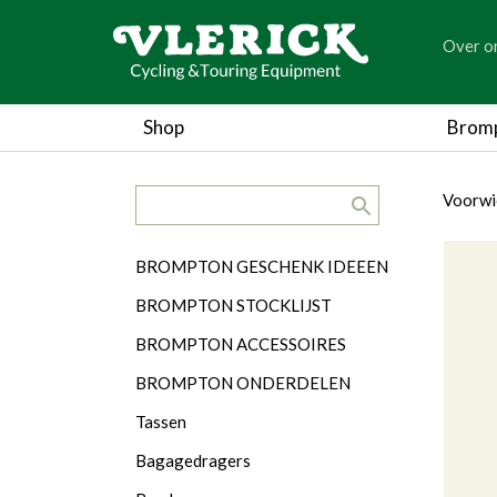
generic
Over o
generic
Shop
Brom
search.title
breadc
breadc
Voorwi
Categorieën
BROMPTON GESCHENK IDEEEN
BROMPTON STOCKLIJST
BROMPTON ACCESSOIRES
BROMPTON ONDERDELEN
Tassen
Bagagedragers