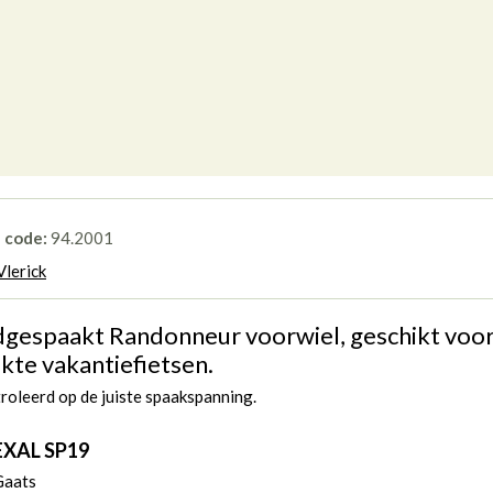
l code:
94.2001
Vlerick
gespaakt Randonneur voorwiel, geschikt voo
kte vakantiefietsen.
oleerd op de juiste spaakspanning.
EXAL SP19
Gaats