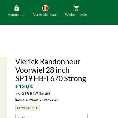
Aanmelden
Verzenden naar
Winkelmandje
België
Nederland
Duitsland
Luxemburg
Frankrijk
Oostenrijk
Vlerick Randonneur
Slovenië
Italië
Voorwiel 28 inch
Denemarken
Finland
SP19 HB-T670 Strong
Bulgarije
Ierland
€ 130,00
Incl. 21% BTW
(België}
Exclusief verzendingskosten
UITVERKOCHT