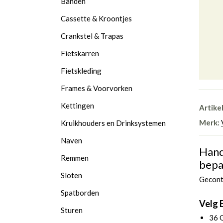
Banden
Cassette & Kroontjes
Crankstel & Trapas
Fietskarren
Fietskleding
Frames & Voorvorken
Kettingen
Artike
Merk:
Kruikhouders en Drinksystemen
Naven
Hand
Remmen
bepa
Sloten
Gecontr
Spatborden
Velg 
Sturen
36 