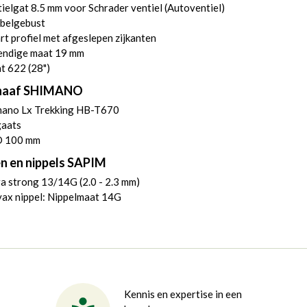
ielgat 8.5 mm voor Schrader ventiel (Autoventiel)
belgebust
t profiel met afgeslepen zijkanten
endige maat 19 mm
t 622 (28")
naaf SHIMANO
mano Lx Trekking HB-T670
gaats
 100 mm
n en nippels SAPIM
a strong 13/14G (2.0 - 2.3 mm)
yax nippel: Nippelmaat 14G
Kennis en expertise in een