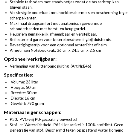
Stabiele tasbodem met standvoetjes zodat de tas rechtop kan
blijven staan.
Verstevigde onderkant met hoekbeschermers en bescherming tegen
scherpe kanten.
Maximaal draagcomfort met anatomisch gevoermde
schouderbanden met borst- en heupgordel.
Heupriem gemakkelijk afneembaar en verstelbaar.
Reflecterend garen voor betere bescherming bij duisternis.
Bevestigingsstrip voor een optioneel achterlicht of helm.
Afmetingen Notebookvak: 36 cm x 24.5 cm x 2.5 cm
Optioneel verkrijgbaar:
Verlenging van Klittenbandsluiting (
Art.Nr.E46
)
Specificaties:
Volume: 23 liter
Hoogte: 50 cm
Breedte: 30 cm
Diepte: 16 cm
Gewicht: 790 gram
Materiaal eigenschappen:
P33: PVC-vrij PU-gecoat nylonweefsel
Stof- en Waterdichtheid IP64: Het artikel is 100% stofdicht. Geen
penetratie van stof. Beschermd tegen opspattend water komend