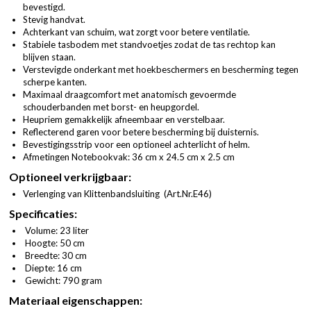
bevestigd.
Stevig handvat.
Achterkant van schuim, wat zorgt voor betere ventilatie.
Stabiele tasbodem met standvoetjes zodat de tas rechtop kan
blijven staan.
Verstevigde onderkant met hoekbeschermers en bescherming tegen
scherpe kanten.
Maximaal draagcomfort met anatomisch gevoermde
schouderbanden met borst- en heupgordel.
Heupriem gemakkelijk afneembaar en verstelbaar.
Reflecterend garen voor betere bescherming bij duisternis.
Bevestigingsstrip voor een optioneel achterlicht of helm.
Afmetingen Notebookvak: 36 cm x 24.5 cm x 2.5 cm
Optioneel verkrijgbaar:
Verlenging van Klittenbandsluiting (
Art.Nr.E46
)
Specificaties:
Volume: 23 liter
Hoogte: 50 cm
Breedte: 30 cm
Diepte: 16 cm
Gewicht: 790 gram
Materiaal eigenschappen: