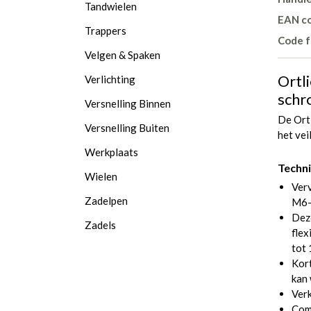
Tandwielen
EAN c
Trappers
Code f
Velgen & Spaken
Ortl
Verlichting
schr
Versnelling Binnen
De Ort
Versnelling Buiten
het ve
Werkplaats
Techni
Wielen
Ver
Zadelpen
M6-
Deze
Zadels
flex
tot
Kort
kan
Verk
Com