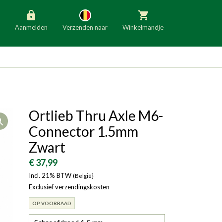
Aanmelden
Verzenden naar
Winkelmandje
België
Nederland
Duitsland
Luxemburg
Frankrijk
Oostenrijk
Ortlieb Thru Axle M6-
Open
Slovenië
Italië
Connector 1.5mm
Denemarken
Finland
Zwart
Bulgarije
Ierland
€ 37,99
Incl. 21% BTW
(België}
Exclusief verzendingskosten
OP VOORRAAD