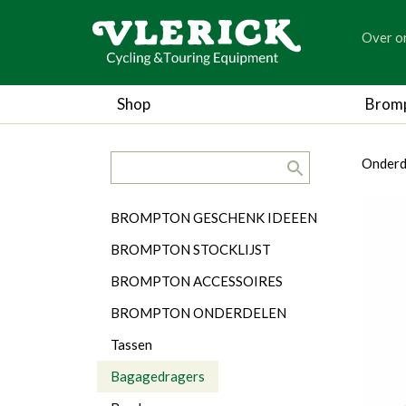
generic
Over o
generic
Shop
Brom
search.title
breadc
breadc
Onderd
Categorieën
BROMPTON GESCHENK IDEEEN
BROMPTON STOCKLIJST
BROMPTON ACCESSOIRES
BROMPTON ONDERDELEN
Tassen
Bagagedragers