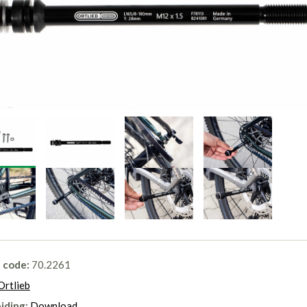
l code:
70.2261
Ortlieb
iding:
Download