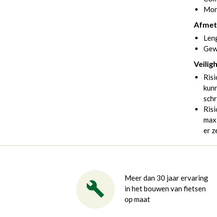
Mon
Afmet
Len
Gew
Veilig
Risi
kunn
schr
Risi
maxi
er z
Meer dan 30 jaar ervaring
in het bouwen van fietsen
op maat