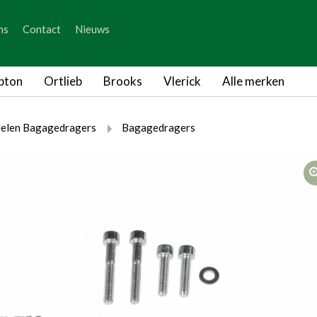
_skip_content
ns
Contact
Nieuws
_skip_language
pton
Ortlieb
Brooks
Vlerick
Alle merken
rumb.here
rumb.from
breadcrumb.to
elen Bagagedragers
Bagagedragers