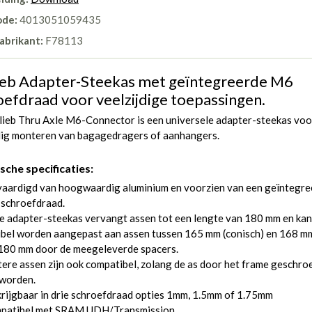
ode:
4013051059435
abrikant:
F78113
ieb Adapter-Steekas met geïntegreerde M6
oefdraad voor veelzijdige toepassingen.
lieb Thru Axle M6-Connector is een universele adapter-steekas voo
ilig monteren van bagagedragers of aanhangers.
sche specificaties:
vaardigd van hoogwaardig aluminium en voorzien van een geïntegre
schroefdraad.
 adapter-steekas vervangt assen tot een lengte van 180 mm en kan
ibel worden aangepast aan assen tussen 165 mm (conisch) en 168 m
 180 mm door de meegeleverde spacers.
ere assen zijn ook compatibel, zolang de as door het frame geschro
 worden.
rijgbaar in drie schroefdraad opties 1mm, 1.5mm of 1.75mm
patibel met SRAM UDH/Transmission.