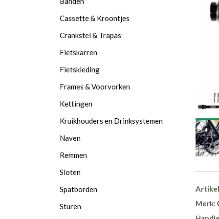
Banden
Cassette & Kroontjes
Crankstel & Trapas
Fietskarren
Fietskleding
Frames & Voorvorken
Kettingen
Kruikhouders en Drinksystemen
Naven
Remmen
Sloten
Artike
Spatborden
Merk:
Sturen
Handle