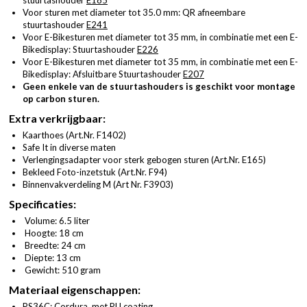
Voor sturen met diameter tot 35.0 mm: QR afneembare
stuurtashouder
E241
Voor E-Bikesturen met diameter tot 35 mm, in combinatie met een E-
Bikedisplay: Stuurtashouder
E226
Voor E-Bikesturen met diameter tot 35 mm, in combinatie met een E-
Bikedisplay: Afsluitbare Stuurtashouder
E207
Geen enkele van de stuurtashouders is geschikt voor montage
op carbon sturen.
Extra verkrijgbaar:
Kaarthoes (
Art.Nr. F1402
)
Safe It in diverse maten
Verlengingsadapter voor sterk gebogen sturen (
Art.Nr. E165
)
Bekleed Foto-inzetstuk (
Art.Nr. F94
)
Binnenvakverdeling M (
Art Nr. F3903
)
Specificaties:
Volume: 6.5 liter
Hoogte: 18 cm
Breedte: 24 cm
Diepte: 13 cm
Gewicht: 510 gram
Materiaal eigenschappen:
PS36C: Cordura, met PU coating.