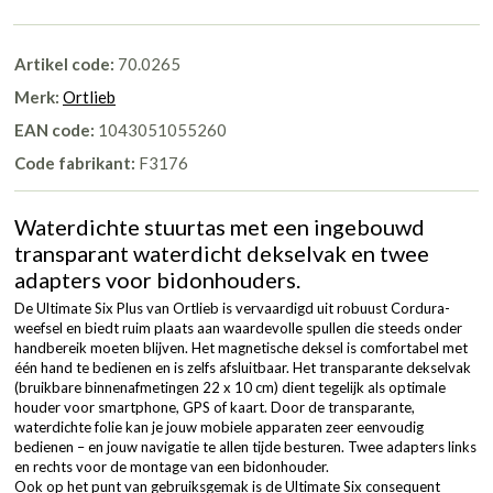
Artikel code:
70.0265
Merk:
Ortlieb
EAN code:
1043051055260
Code fabrikant:
F3176
Waterdichte stuurtas met een ingebouwd
transparant waterdicht dekselvak en twee
adapters voor bidonhouders.
De Ultimate Six Plus van Ortlieb is vervaardigd uit robuust Cordura-
weefsel en biedt ruim plaats aan waardevolle spullen die steeds onder
handbereik moeten blijven. Het magnetische deksel is comfortabel met
één hand te bedienen en is zelfs afsluitbaar. Het transparante dekselvak
(bruikbare binnenafmetingen 22 x 10 cm) dient tegelijk als optimale
houder voor smartphone, GPS of kaart. Door de transparante,
waterdichte folie kan je jouw mobiele apparaten zeer eenvoudig
bedienen – en jouw navigatie te allen tijde besturen. Twee adapters links
en rechts voor de montage van een bidonhouder.
Ook op het punt van gebruiksgemak is de Ultimate Six consequent