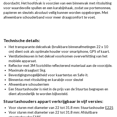
doordacht. Het hoofdvak is voorzien van een binnenvak met ritssluiting
voor waardevolle spullen en een karabijnhaak, zodat uw portemonnee,
papieren en sleutels absoluut veilig kunnen worden opgeborgen. Met
afneembare schouderband voor meer draagcomfort te voet.
Technische details:
Het transparante dekselvak (bruikbare binnenafmetingen 22 x 10
cm) dient ook als optimale houder voor smartphone, GPS of kaart.
Ventilatiesleuven in het deksel voorkomen oververhitting van het
mobiele apparaat.
Reflector met 3M Scotchlite reflecterend materiaal aan de voorzijde.
Maximale draaglast 5kg.
Bevestigingsmogelijkheid voor kaartentas en Safe-it.
Binnentas met ritssluiting en karabijn voor sleutel
Afneembare schouderriem
Een Stuurtashouder is niet in de prijs van de Stuurtas begrepen en
dient afzonderlijk te worden bijbesteld.
Stuurtashouders appart verkrijgbaar in vijf versies:
Voor sturen met diameter van 22 tot 31.8 mm: Stuurtashouder
E225
Voor sturen met diameter van 22 tot 31.8 mm: Afsluitbare
stuurtashouder
E185