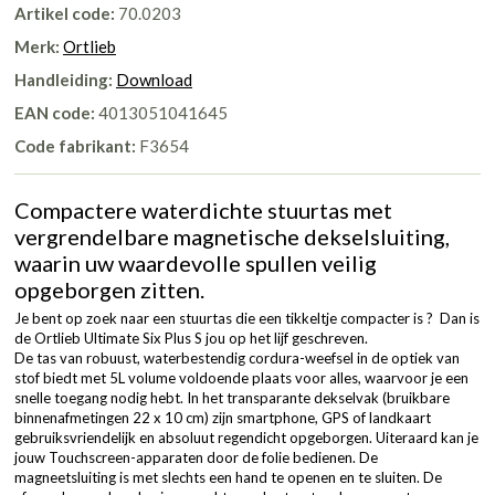
Artikel code:
70.0203
Merk:
Ortlieb
Handleiding:
Download
EAN code:
4013051041645
Code fabrikant:
F3654
Compactere waterdichte stuurtas met
vergrendelbare magnetische dekselsluiting,
waarin uw waardevolle spullen veilig
opgeborgen zitten.
Je bent op zoek naar een stuurtas die een tikkeltje compacter is ? Dan is
de Ortlieb Ultimate Six Plus S jou op het lijf geschreven.
De tas van robuust, waterbestendig cordura-weefsel in de optiek van
stof biedt met 5L volume voldoende plaats voor alles, waarvoor je een
snelle toegang nodig hebt. In het transparante dekselvak (bruikbare
binnenafmetingen 22 x 10 cm) zijn smartphone, GPS of landkaart
gebruiksvriendelijk en absoluut regendicht opgeborgen. Uiteraard kan je
jouw Touchscreen-apparaten door de folie bedienen. De
magneetsluiting is met slechts een hand te openen en te sluiten. De