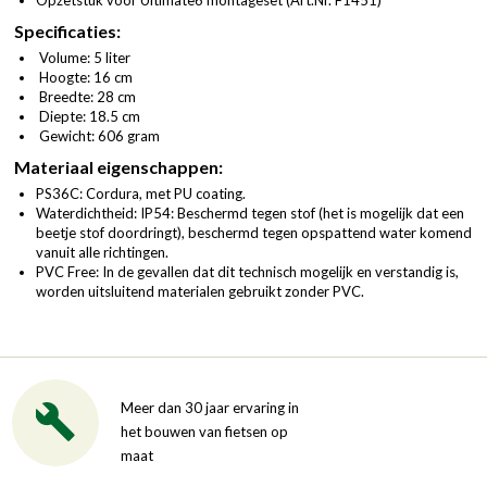
Opzetstuk voor Ultimate6 montageset (
Art.Nr. F1451
)
Specificaties:
Volume: 5 liter
Hoogte: 16 cm
Breedte: 28 cm
Diepte: 18.5 cm
Gewicht: 606 gram
Materiaal eigenschappen:
PS36C: Cordura, met PU coating.
Waterdichtheid: IP54: Beschermd tegen stof (het is mogelijk dat een
beetje stof doordringt), beschermd tegen opspattend water komend
vanuit alle richtingen.
PVC Free: In de gevallen dat dit technisch mogelijk en verstandig is,
worden uitsluitend materialen gebruikt zonder PVC.
Meer dan 30 jaar ervaring in
het bouwen van fietsen op
maat