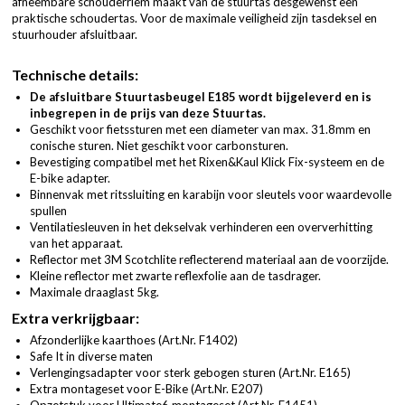
afneembare schouderriem maakt van de stuurtas desgewenst een
praktische schoudertas. Voor de maximale veiligheid zijn tasdeksel en
stuurhouder afsluitbaar.
Technische details:
De afsluitbare Stuurtasbeugel E185 wordt bijgeleverd en is
inbegrepen in de prijs van deze Stuurtas.
Geschikt voor fietssturen met een diameter van max. 31.8mm en
conische sturen. Niet geschikt voor carbonsturen.
Bevestiging compatibel met het Rixen&Kaul Klick Fix-systeem en de
E-bike adapter.
Binnenvak met ritssluiting en karabijn voor sleutels voor waardevolle
spullen
Ventilatiesleuven in het dekselvak verhinderen een oververhitting
van het apparaat.
Reflector met 3M Scotchlite reflecterend materiaal aan de voorzijde.
Kleine reflector met zwarte reflexfolie aan de tasdrager.
Maximale draaglast 5kg.
Extra verkrijgbaar:
Afzonderlijke kaarthoes (
Art.Nr. F1402
)
Safe It in diverse maten
Verlengingsadapter voor sterk gebogen sturen (
Art.Nr. E165
)
Extra montageset voor E-Bike (
Art.Nr. E207
)