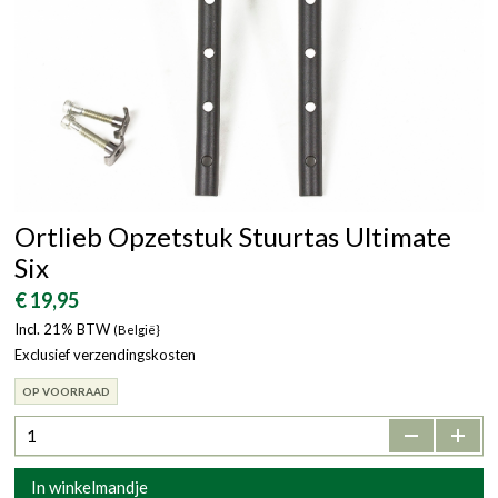
Ortlieb Opzetstuk Stuurtas Ultimate
Six
€ 19,95
Incl. 21% BTW
(België}
Exclusief verzendingskosten
OP VOORRAAD
-
+
In winkelmandje