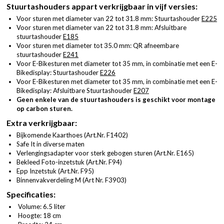
Stuurtashouders appart verkrijgbaar in vijf versies:
Voor sturen met diameter van 22 tot 31.8 mm: Stuurtashouder
E225
Voor sturen met diameter van 22 tot 31.8 mm: Afsluitbare
stuurtashouder
E185
Voor sturen met diameter tot 35.0 mm: QR afneembare
stuurtashouder
E241
Voor E-Bikesturen met diameter tot 35 mm, in combinatie met een E-
Bikedisplay: Stuurtashouder
E226
Voor E-Bikesturen met diameter tot 35 mm, in combinatie met een E-
Bikedisplay: Afsluitbare Stuurtashouder
E207
Geen enkele van de stuurtashouders is geschikt voor montage
op carbon sturen.
Extra verkrijgbaar:
Bijkomende Kaarthoes (
Art.Nr. F1402
)
Safe It in diverse maten
Verlengingsadapter voor sterk gebogen sturen (
Art.Nr. E165
)
Bekleed Foto-inzetstuk (
Art.Nr. F94
)
Epp Inzetstuk (
Art.Nr. F95
)
Binnenvakverdeling M (
Art Nr. F3903
)
Specificaties:
Volume: 6.5 liter
Hoogte: 18 cm