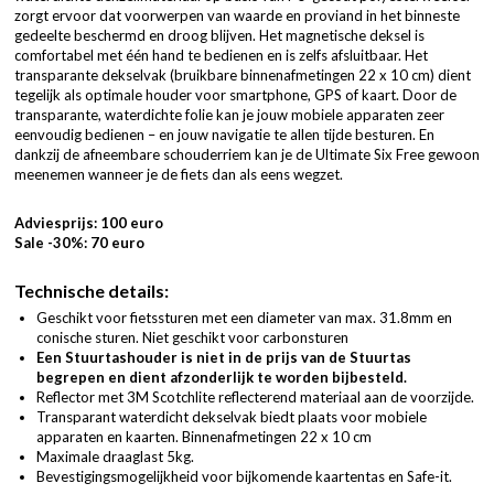
zorgt ervoor dat voorwerpen van waarde en proviand in het binneste
gedeelte beschermd en droog blijven. Het magnetische deksel is
comfortabel met één hand te bedienen en is zelfs afsluitbaar. Het
transparante dekselvak (bruikbare binnenafmetingen 22 x 10 cm) dient
tegelijk als optimale houder voor smartphone, GPS of kaart. Door de
transparante, waterdichte folie kan je jouw mobiele apparaten zeer
eenvoudig bedienen – en jouw navigatie te allen tijde besturen. En
dankzij de afneembare schouderriem kan je de Ultimate Six Free gewoon
meenemen wanneer je de fiets dan als eens wegzet.
Adviesprijs: 100 euro
Sale -30%: 70 euro
Technische details:
Geschikt voor fietssturen met een diameter van max. 31.8mm en
conische sturen. Niet geschikt voor carbonsturen
Een Stuurtashouder is niet in de prijs van de Stuurtas
begrepen en dient afzonderlijk te worden bijbesteld.
Reflector met 3M Scotchlite reflecterend materiaal aan de voorzijde.
Transparant waterdicht dekselvak biedt plaats voor mobiele
apparaten en kaarten. Binnenafmetingen 22 x 10 cm
Maximale draaglast 5kg.
Bevestigingsmogelijkheid voor bijkomende kaartentas en Safe-it.