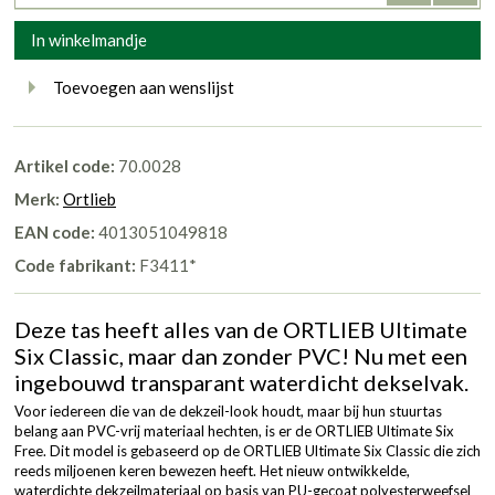
In winkelmandje
Toevoegen aan wenslijst
Artikel code:
70.0028
Merk:
Ortlieb
EAN code:
4013051049818
Code fabrikant:
F3411*
Deze tas heeft alles van de ORTLIEB Ultimate
Six Classic, maar dan zonder PVC! Nu met een
ingebouwd transparant waterdicht dekselvak.
Voor iedereen die van de dekzeil-look houdt, maar bij hun stuurtas
belang aan PVC-vrij materiaal hechten, is er de ORTLIEB Ultimate Six
Free. Dit model is gebaseerd op de ORTLIEB Ultimate Six Classic die zich
reeds miljoenen keren bewezen heeft. Het nieuw ontwikkelde,
waterdichte dekzeilmateriaal op basis van PU-gecoat polyesterweefsel