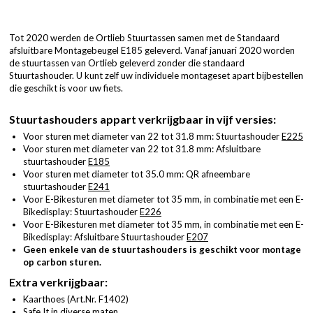
Tot 2020 werden de Ortlieb Stuurtassen samen met de Standaard
afsluitbare Montagebeugel E185 geleverd. Vanaf januari 2020 worden
de stuurtassen van Ortlieb geleverd zonder die standaard
Stuurtashouder. U kunt zelf uw individuele montageset apart bijbestellen
die geschikt is voor uw fiets.
Stuurtashouders appart verkrijgbaar in vijf versies:
Voor sturen met diameter van 22 tot 31.8 mm: Stuurtashouder
E225
Voor sturen met diameter van 22 tot 31.8 mm: Afsluitbare
stuurtashouder
E185
Voor sturen met diameter tot 35.0 mm: QR afneembare
stuurtashouder
E241
Voor E-Bikesturen met diameter tot 35 mm, in combinatie met een E-
Bikedisplay: Stuurtashouder
E226
Voor E-Bikesturen met diameter tot 35 mm, in combinatie met een E-
Bikedisplay: Afsluitbare Stuurtashouder
E207
Geen enkele van de stuurtashouders is geschikt voor montage
op carbon sturen.
Extra verkrijgbaar:
Kaarthoes (
Art.Nr. F1402
)
Safe It in diverse maten