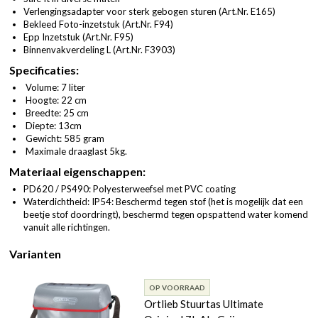
Verlengingsadapter voor sterk gebogen sturen (
Art.Nr. E165
)
Bekleed Foto-inzetstuk (
Art.Nr. F94
)
Epp Inzetstuk (
Art.Nr. F95
)
Binnenvakverdeling L (
Art.Nr. F3903
)
Specificaties:
Volume: 7 liter
Hoogte: 22 cm
Breedte: 25 cm
Diepte: 13cm
Gewicht: 585 gram
Maximale draaglast 5kg.
Materiaal eigenschappen:
PD620 / PS490: Polyesterweefsel met PVC coating
Waterdichtheid: IP54: Beschermd tegen stof (het is mogelijk dat een
beetje stof doordringt), beschermd tegen opspattend water komend
vanuit alle richtingen.
Varianten
OP VOORRAAD
Ortlieb Stuurtas Ultimate