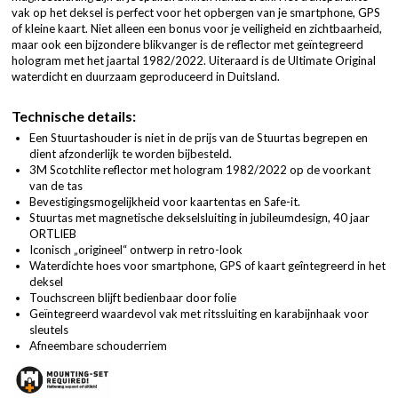
vak op het deksel is perfect voor het opbergen van je smartphone, GPS
of kleine kaart. Niet alleen een bonus voor je veiligheid en zichtbaarheid,
maar ook een bijzondere blikvanger is de reflector met geïntegreerd
hologram met het jaartal 1982/2022. Uiteraard is de Ultimate Original
waterdicht en duurzaam geproduceerd in Duitsland.
Technische details:
Een Stuurtashouder is niet in de prijs van de Stuurtas begrepen en
dient afzonderlijk te worden bijbesteld.
3M Scotchlite reflector met hologram 1982/2022 op de voorkant
van de tas
Bevestigingsmogelijkheid voor kaartentas en Safe-it.
Stuurtas met magnetische dekselsluiting in jubileumdesign, 40 jaar
ORTLIEB
Iconisch „origineel“ ontwerp in retro-look
Waterdichte hoes voor smartphone, GPS of kaart geîntegreerd in het
deksel
Touchscreen blijft bedienbaar door folie
Geïntegreerd waardevol vak met ritssluiting en karabijnhaak voor
sleutels
Afneembare schouderriem