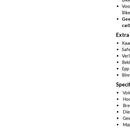
Voor
Bike
Gee
car
Extra 
Kaar
Safe
Verl
Bekl
Epp 
Binn
Specif
Volu
Hoo
Bre
Die
Gew
Max