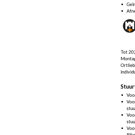
Geïn
Afn
Tot 20
Montag
Ortlieb
individ
Stuurt
Voor
Voor
stu
Voo
stu
Voor
Bik