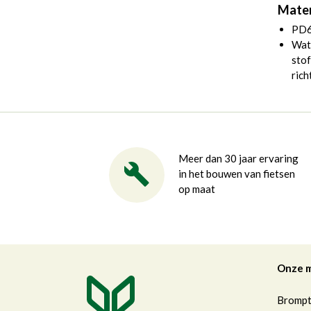
Mater
PD6
Wate
stof
rich
Meer dan 30 jaar ervaring
in het bouwen van fietsen
op maat
Onze 
Bromp