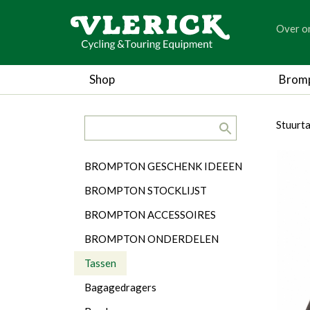
generic
Over o
generic
Shop
Brom
search.title
breadc
breadc
Stuurt
Categorieën
BROMPTON GESCHENK IDEEEN
BROMPTON STOCKLIJST
BROMPTON ACCESSOIRES
BROMPTON ONDERDELEN
Tassen
Bagagedragers