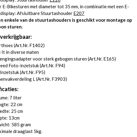
 E-Bikesturen met diameter tot 35 mm, in combinatie met een E-
display: Afsluitbare Stuurtashouder
E207
n enkele van de stuurtashouders is geschikt voor montage op
bon sturen.
verkrijgbaar:
thoes (
Art.Nr. F1402
)
 It in diverse maten
engingsadapter voor sterk gebogen sturen (
Art.Nr. E165
)
eed Foto-inzetstuk (
Art.Nr. F94
)
Inzetstuk (
Art.Nr. F95
)
envakverdeling L (
Art.Nr. F3903
)
icaties:
me: 7 liter
gte: 22 cm
edte: 25 cm
pte: 13cm
icht: 585 gram
imale draaglast 5kg.