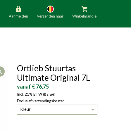
Aanmelden
Verzenden naar
Winkelmandje
België
Nederland
Duitsland
Luxemburg
Frankrijk
Oostenrijk
Ortlieb Stuurtas
Open
Slovenië
Italië
Ultimate Original 7L
Denemarken
Finland
vanaf € 76,75
Incl. 21% BTW
Bulgarije
(België}
Ierland
Exclusief verzendingskosten
Kleur