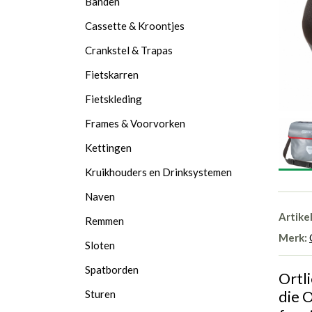
Banden
Cassette & Kroontjes
Crankstel & Trapas
Fietskarren
Fietskleding
Frames & Voorvorken
Kettingen
Kruikhouders en Drinksystemen
Naven
Artike
Remmen
Merk:
Sloten
Spatborden
Ortli
die 
Sturen