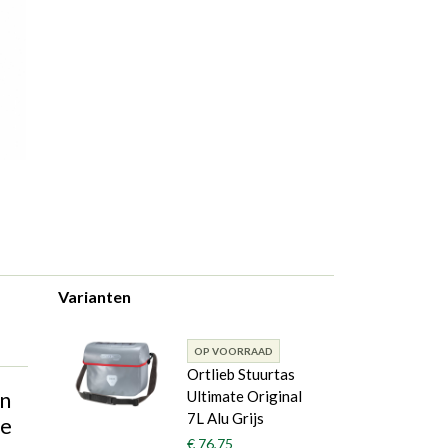
Varianten
OP VOORRAAD
Ortlieb Stuurtas
en
Ultimate Original
7L Alu Grijs
ne
€ 76,75