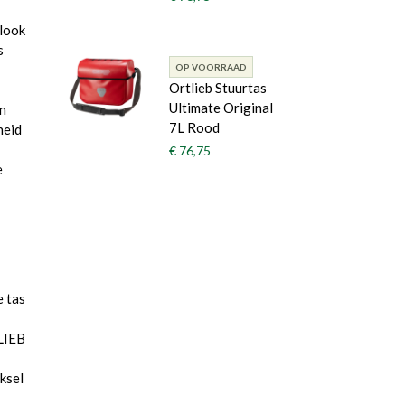
 look
s
OP VOORRAAD
Ortlieb Stuurtas
Ultimate Original
en
7L Rood
heid
€ 76,75
e
 tas
TLIEB
ksel