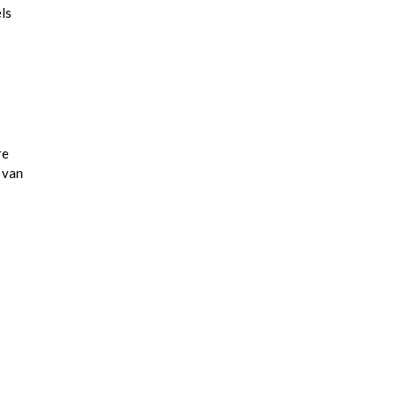
ls
re
 van