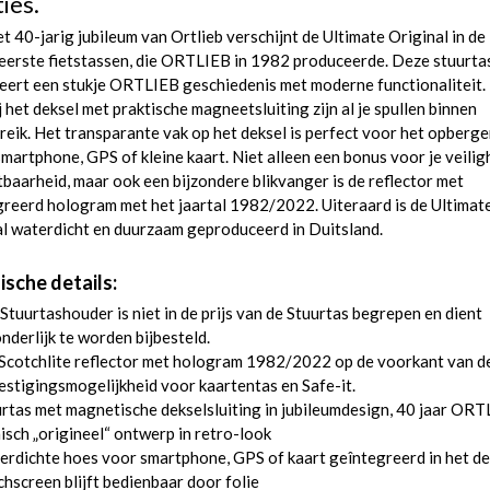
ies.
t 40-jarig jubileum van Ortlieb verschijnt de Ultimate Original in de
eerste fietstassen, die ORTLIEB in 1982 produceerde. Deze stuurta
eert een stukje ORTLIEB geschiedenis met moderne functionaliteit.
 het deksel met praktische magneetsluiting zijn al je spullen binnen
eik. Het transparante vak op het deksel is perfect voor het opberg
smartphone, GPS of kleine kaart. Niet alleen een bonus voor je veilig
tbaarheid, maar ook een bijzondere blikvanger is de reflector met
reerd hologram met het jaartal 1982/2022. Uiteraard is de Ultimat
al waterdicht en duurzaam geproduceerd in Duitsland.
ische details:
Stuurtashouder is niet in de prijs van de Stuurtas begrepen en dient
nderlijk te worden bijbesteld.
cotchlite reflector met hologram 1982/2022 op de voorkant van de
stigingsmogelijkheid voor kaartentas en Safe-it.
rtas met magnetische dekselsluiting in jubileumdesign, 40 jaar OR
isch „origineel“ ontwerp in retro-look
rdichte hoes voor smartphone, GPS of kaart geîntegreerd in het de
hscreen blijft bedienbaar door folie