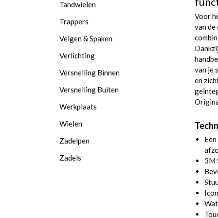
funct
Tandwielen
Voor he
Trappers
van de 
combin
Velgen & Spaken
Dankzij
Verlichting
handber
van je 
Versnelling Binnen
en zich
Versnelling Buiten
geïnteg
Origin
Werkplaats
Wielen
Techn
Een 
Zadelpen
afzo
Zadels
3M S
Beve
Stuu
Icon
Wate
Touc