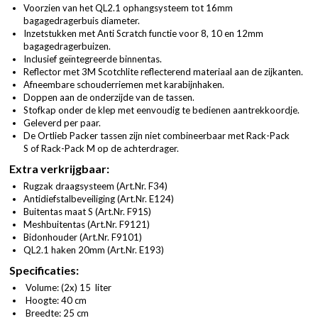
Voorzien van het QL2.1 ophangsysteem tot 16mm
bagagedragerbuis diameter.
Inzetstukken met Anti Scratch functie voor 8, 10 en 12mm
bagagedragerbuizen.
Inclusief geïntegreerde binnentas.
Reflector met 3M Scotchlite reflecterend materiaal aan de zijkanten.
Afneembare schouderriemen met karabijnhaken.
Doppen aan de onderzijde van de tassen.
Stofkap onder de klep met eenvoudig te bedienen aantrekkoordje.
Geleverd per paar.
De Ortlieb Packer tassen zijn niet combineerbaar met Rack-Pack
S of Rack-Pack M op de achterdrager.
Extra verkrijgbaar:
Rugzak draagsysteem (
Art.Nr. F34
)
Antidiefstalbeveiliging (
Art.Nr. E124
)
Buitentas maat S (
Art.Nr. F91S
)
Meshbuitentas (
Art.Nr. F9121
)
Bidonhouder (
Art.Nr. F9101
)
QL2.1 haken 20mm (
Art.Nr. E193
)
Specificaties:
Volume: (2x) 15 liter
Hoogte: 40 cm
Breedte: 25 cm