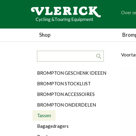
generic
Over o
generic
Shop
Brom
search.title
breadc
breadc
Voorta
Categorieën
BROMPTON GESCHENK IDEEEN
BROMPTON STOCKLIJST
BROMPTON ACCESSOIRES
BROMPTON ONDERDELEN
Tassen
Bagagedragers