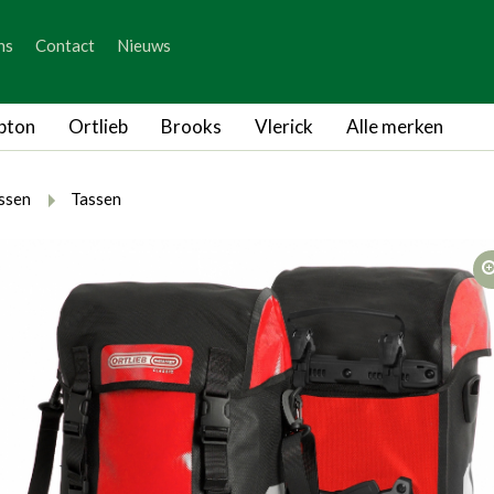
_skip_content
ns
Contact
Nieuws
_skip_language
pton
Ortlieb
Brooks
Vlerick
Alle merken
rumb.here
rumb.from
breadcrumb.to
ssen
Tassen