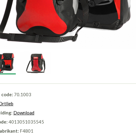
l code:
70.1003
Ortlieb
iding:
Download
ode:
4013051035545
abrikant:
F4801