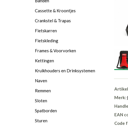
Banden
Cassette & Kroontjes
Crankstel & Trapas
Fietskarren
Fietskleding
Frames & Voorvorken
Kettingen
Kruikhouders en Drinksystemen
Naven
Artike
Remmen
Merk:
Sloten
Handle
Spatborden
EAN c
Sturen
Code f