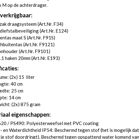
 M op de achterdrager.
verkrijgbaar:
zak draagsysteem (
Art.Nr. F34
)
diefstalbeveiliging (
Art.Nr. E124
)
entas maat S (
Art.Nr. F91S
)
hbuitentas (
Art.Nr. F9121
)
onhouder (
Art.Nr. F9101
)
.1 haken 20mm (
Art.Nr. E193
)
icaties:
me: (2x) 15 liter
gte: 40 cm
edte: 25 cm
pte: 14 cm
icht: (2x) 875 gram
iaal eigenschappen:
20 / PS490: Polyesterweefsel met PVC coating
- en Waterdichtheid IP54: Beschermd tegen stof (het is mogelijk da
je stof doordringt), Beschermd tegen opspattend water komend van