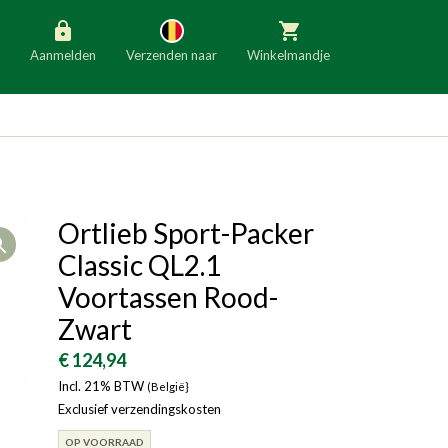
Aanmelden
Verzenden naar
Winkelmandje
België
Nederland
Duitsland
Luxemburg
Frankrijk
Oostenrijk
Ortlieb Sport-Packer
Open
Slovenië
Italië
Classic QL2.1
Denemarken
Finland
Voortassen Rood-
Zwart
Bulgarije
Ierland
€ 124,94
Incl. 21% BTW
(België}
Exclusief verzendingskosten
OP VOORRAAD