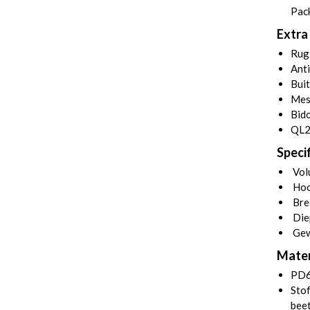
Pack
Extra 
Rug
Anti
Buit
Mes
Bid
QL2
Specif
Volu
Hoo
Bre
Die
Gew
Mater
PD6
Stof
beet