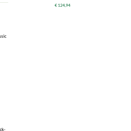
€ 124,94
ssic
ck-