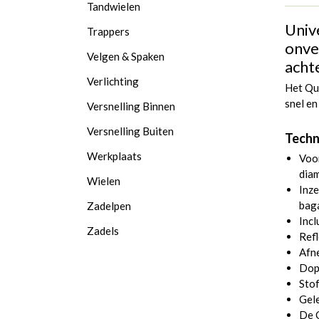
Tandwielen
Univ
Trappers
onve
Velgen & Spaken
acht
Verlichting
Het Qu
snel en
Versnelling Binnen
Versnelling Buiten
Techn
Werkplaats
Voo
diam
Wielen
Inze
bag
Zadelpen
Incl
Zadels
Refl
Afn
Dopp
Stof
Gele
De O