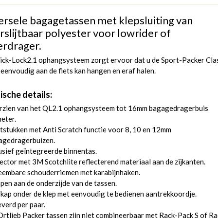
ersele bagagetassen met klepsluiting van
rslijtbaar polyester voor lowrider of
erdrager.
ick-Lock2.1 ophangsysteem zorgt ervoor dat u de Sport-Packer Cla
 eenvoudig aan de fiets kan hangen en eraf halen.
ische details:
rzien van het QL2.1 ophangsysteem tot 16mm bagagedragerbuis
eter.
tstukken met Anti Scratch functie voor 8, 10 en 12mm
agedragerbuizen.
usief geïntegreerde binnentas.
ector met 3M Scotchlite reflecterend materiaal aan de zijkanten.
eembare schouderriemen met karabijnhaken.
en aan de onderzijde van de tassen.
kap onder de klep met eenvoudig te bedienen aantrekkoordje.
verd per paar.
rtlieb Packer tassen zijn niet combineerbaar met Rack-Pack S of Ra