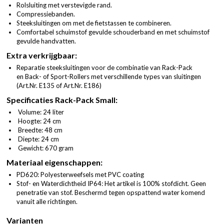
Rolsluiting met verstevigde rand.
Compressiebanden.
Steeksluitingen om met de fietstassen te combineren.
Comfortabel schuimstof gevulde schouderband en met schuimstof
gevulde handvatten.
Extra verkrijgbaar:
Reparatie steeksluitingen voor de combinatie van Rack-Pack
en Back- of Sport-Rollers met verschillende types van sluitingen
(
Art.Nr. E135
of
Art.Nr. E186
)
Specificaties Rack-Pack Small:
Volume: 24 liter
Hoogte: 24 cm
Breedte: 48 cm
Diepte: 24 cm
Gewicht: 670 gram
Materiaal eigenschappen:
PD620: Polyesterweefsels met PVC coating
Stof- en Waterdichtheid IP64: Het artikel is 100% stofdicht. Geen
penetratie van stof. Beschermd tegen opspattend water komend
vanuit alle richtingen.
Varianten