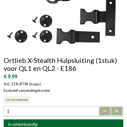
Ortlieb X-Stealth Hulpsluiting (1stuk)
voor QL1 en QL2 - E186
€ 9,99
Incl. 21% BTW
(België}
Exclusief verzendingskosten
OP VOORRAAD
-
+
In winkelmandje