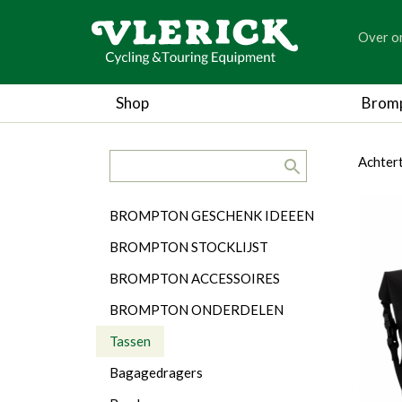
generic
Over o
generic
Shop
Brom
search.title
breadc
breadc
Achter
Categorieën
BROMPTON GESCHENK IDEEEN
BROMPTON STOCKLIJST
BROMPTON ACCESSOIRES
BROMPTON ONDERDELEN
Tassen
Bagagedragers