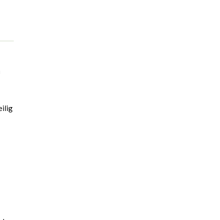
n
ilig