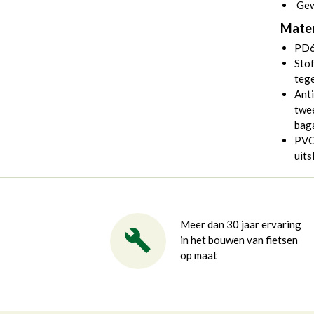
Gew
Mater
PD6
Stof
tege
Anti
twee
bag
PVC 
uits
Meer dan 30 jaar ervaring
in het bouwen van fietsen
op maat