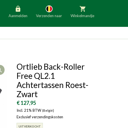
Aanmelden
Verzenden naar
Winkelmandje
België
Nederland
Duitsland
Luxemburg
Frankrijk
Oostenrijk
Ortlieb Back-Roller
Open
Slovenië
Italië
Free QL2.1
Denemarken
Finland
Achtertassen Roest-
Zwart
Bulgarije
Ierland
€ 127,95
Incl. 21% BTW
(België}
Exclusief verzendingskosten
UITVERKOCHT