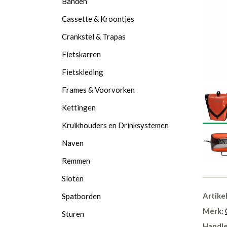
Banden
Cassette & Kroontjes
Crankstel & Trapas
Fietskarren
Fietskleding
Frames & Voorvorken
Kettingen
Kruikhouders en Drinksystemen
Naven
Remmen
Sloten
Artike
Spatborden
Merk:
Sturen
Handle