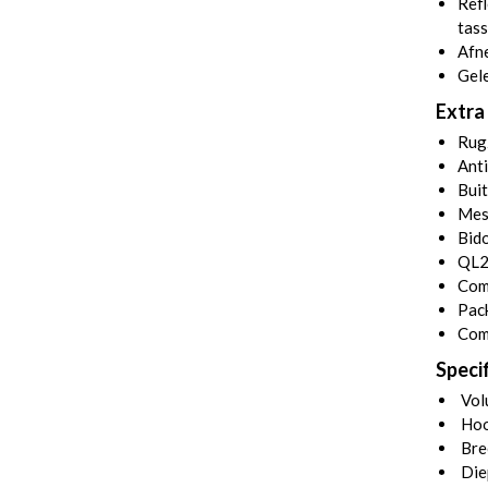
Refl
tass
Afn
Gele
Extra 
Rug
Anti
Buit
Mes
Bid
QL2
Comm
Pack
Com
Specif
Volu
Hoo
Bre
Die