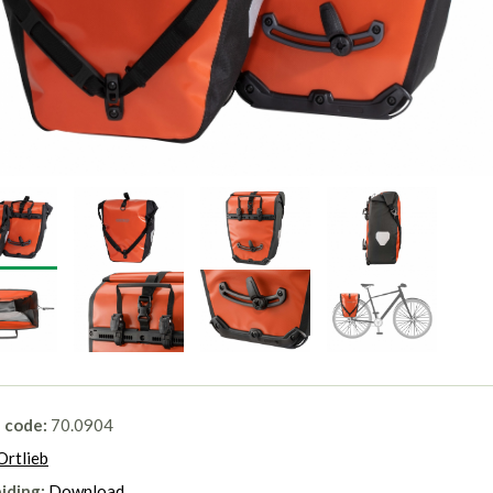
l code:
70.0904
Ortlieb
iding:
Download