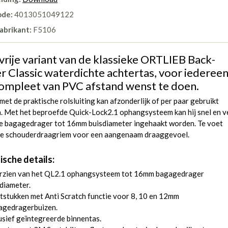
ode:
4013051049122
abrikant:
F5106
vrije variant van de klassieke ORTLIEB Back-
er Classic waterdichte achtertas, voor iederee
compleet van PVC afstand wenst te doen.
met de praktische rolsluiting kan afzonderlijk of per paar gebruikt
. Met het beproefde Quick-Lock2.1 ophangsysteem kan hij snel en ve
ke bagagedrager tot 16mm buisdiameter ingehaakt worden. Te voet
de schouderdraagriem voor een aangenaam draaggevoel.
ische details:
rzien van het QL2.1 ophangsysteem tot 16mm bagagedrager
diameter.
tstukken met Anti Scratch functie voor 8, 10 en 12mm
agedragerbuizen.
usief geïntegreerde binnentas.