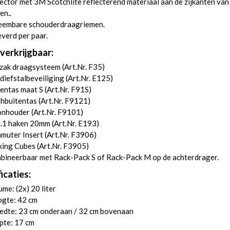
ector met 3M Scotchlite reflecterend materiaal aan de zijkanten van
en..
eembare schouderdraagriemen.
verd per paar.
verkrijgbaar:
zak draagsysteem (
Art.Nr. F35
)
diefstalbeveiliging (
Art.Nr. E125
)
entas maat S (
Art.Nr. F91S
)
hbuitentas (
Art.Nr. F9121
)
onhouder (
Art.Nr. F9101
)
.1 haken 20mm (
Art.Nr. E193
)
uter Insert (
Art.Nr. F3906
)
ing Cubes (
Art.Nr. F3905
)
bineerbaar met Rack-Pack S of Rack-Pack M op de achterdrager.
icaties:
me: (2x) 20 liter
gte: 42 cm
edte: 23 cm onderaan / 32 cm bovenaan
pte: 17 cm