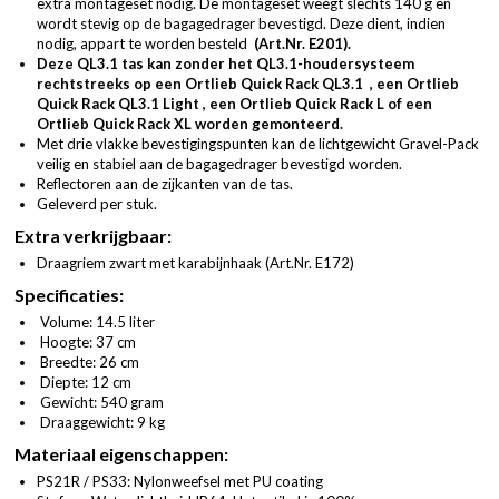
extra montageset nodig. De montageset weegt slechts 140 g en
wordt stevig op de bagagedrager bevestigd. Deze dient, indien
nodig, appart te worden besteld
(
Art.Nr. E201
).
Deze QL3.1 tas kan zonder het QL3.1-houdersysteem
rechtstreeks op een
Ortlieb Quick Rack QL3.1
, een
Ortlieb
Quick Rack QL3.1 Light
, een
Ortlieb Quick Rack L
of een
Ortlieb Quick Rack XL
worden gemonteerd.
Met drie vlakke bevestigingspunten kan de lichtgewicht Gravel-Pack
veilig en stabiel aan de bagagedrager bevestigd worden.
Reflectoren aan de zijkanten van de tas.
Geleverd per stuk.
Extra verkrijgbaar:
Draagriem zwart met karabijnhaak (
Art.Nr. E172
)
Specificaties:
Volume: 14.5 liter
Hoogte: 37 cm
Breedte: 26 cm
Diepte: 12 cm
Gewicht: 540 gram
Draaggewicht: 9 kg
Materiaal eigenschappen:
PS21R / PS33: Nylonweefsel met PU coating