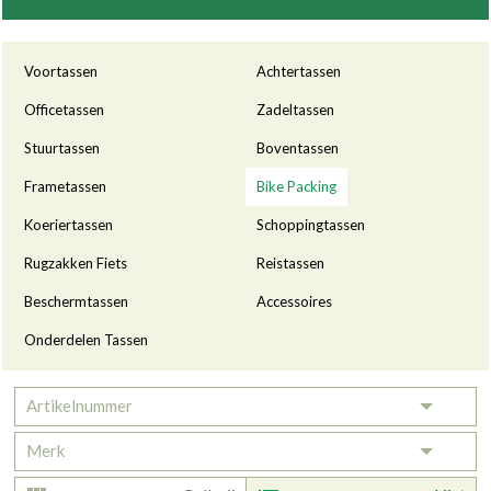
Categorieën
Voortassen
Achtertassen
Officetassen
Zadeltassen
Stuurtassen
Boventassen
Frametassen
Bike Packing
Koeriertassen
Schoppingtassen
Rugzakken Fiets
Reistassen
Beschermtassen
Accessoires
Onderdelen Tassen
Artikelnummer
Toggle 
Merk
Toggle 