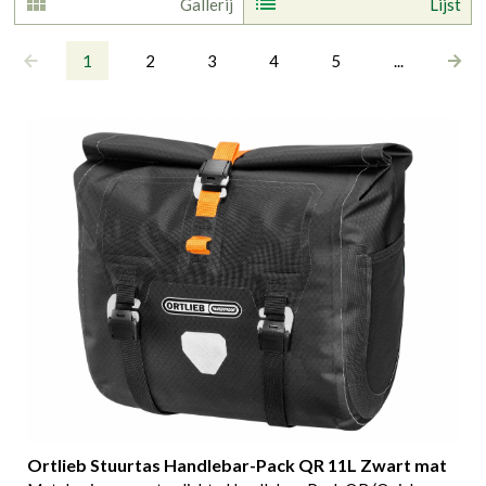
Gallerij
Lijst
1
2
3
4
5
...
Ortlieb Stuurtas Handlebar-Pack QR 11L Zwart mat