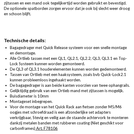
zijtassen en een mand ook tegelijkertijd worden gebruikt en bevestigd.
De optionele spatborden zorgen ervoor dat je ook bij slecht weer droog
en schoon blijft.
Technische details:
Bagagedrager met Quick Release systeem voor een snelle montage
en demontage.
Alle Ortlieb tassen met een QL1, QL2.1, QL2.2, QL3, QL3.1 en Top-
Lock Systeem kunnen worden gemonteerd.
De QL3 of QL3.1 houderelementen kunnen worden gedemonteerd.
Tassen van Ortlieb met een haaksysteem, zoals bvb Quick-Lock2.1
kunnen probleemloos ingehaakt worden.
De bagagedrager is aan beide kanten voorzien van twee ophangrails.
Gelijktijdig gebruik van een Ortieb mand met zijtassen is mogelijk.
Buisdiameter is 10mm
Montageset inbegrepen.
Voor de montage van het Quick Rack aan fietsen zonder M5/M6
oogjes met schroefdraad is een afzonderlijke set adapters
verkrijgbaar, Stevig en veilig aan de staande achtervork te monteren
dankzij metalen banden met rubberen coating (Niet geschikt voor
carbonframes)
Art. F78106