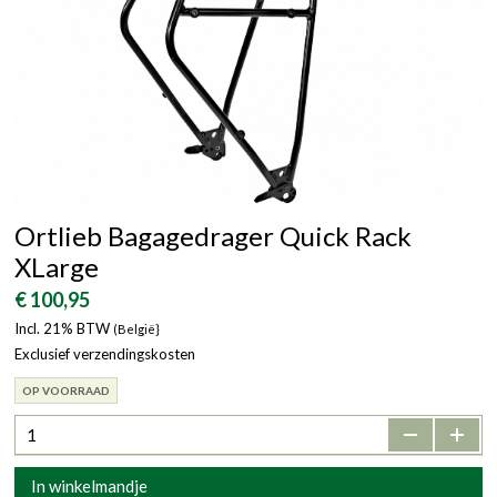
Ortlieb Bagagedrager Quick Rack
XLarge
€ 100,95
Incl. 21% BTW
(België}
Exclusief verzendingskosten
OP VOORRAAD
-
+
In winkelmandje