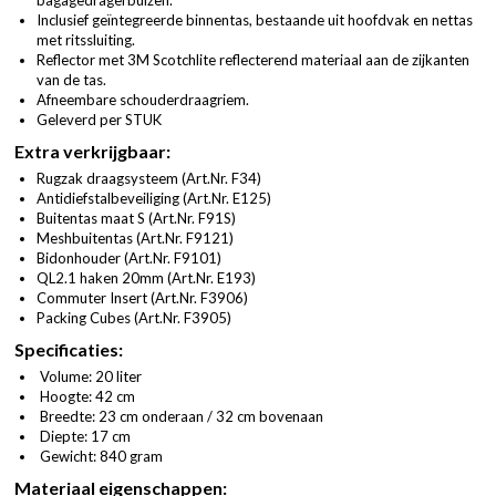
Inclusief geïntegreerde binnentas, bestaande uit hoofdvak en nettas
met ritssluiting.
Reflector met 3M Scotchlite reflecterend materiaal aan de zijkanten
van de tas.
Afneembare schouderdraagriem.
Geleverd per STUK
Extra verkrijgbaar:
Rugzak draagsysteem (
Art.Nr. F34
)
Antidiefstalbeveiliging (
Art.Nr. E125
)
Buitentas maat S (
Art.Nr. F91S
)
Meshbuitentas (
Art.Nr. F9121
)
Bidonhouder (
Art.Nr. F9101
)
QL2.1 haken 20mm (
Art.Nr. E193
)
Commuter Insert (
Art.Nr. F3906
)
Packing Cubes (
Art.Nr. F3905
)
Specificaties:
Volume: 20 liter
Hoogte: 42 cm
Breedte: 23 cm onderaan / 32 cm bovenaan
Diepte: 17 cm
Gewicht: 840 gram
Materiaal eigenschappen: