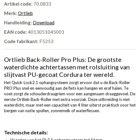
Artikel code:
70.0833
Merk:
Ortlieb
Handleiding:
Download
EAN code:
4013051045001
Code fabrikant:
F5253
Ortlieb Back-Roller Pro Plus: De grootste
waterdichte achtertassen met rolsluiting van
slijtvast PU-gecoat Cordura ter wereld.
Het Quick-Lock2.1 ophangsysteem zorgt ervoor dat u de Back-Roller
PRO Plus snel en eenvoudig aan de fiets kan hangen en eraf halen. Te
voet zorgt de schouderdraagriem voor een aangenaam draaggevoel. De
eerste Ortlieb Back-Roller met extra voorzak. Deze uitbreiding is niet
waterdicht, maar met een capaciteit van 4 liter uiterst praktisch voor het
bergen van natte spullen, zonnemelk of waterflessen.
Technische details:
Voorzien van het QL2.1 ophangsysteem tot 16mm