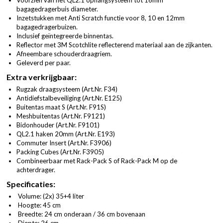
bagagedragerbuis diameter.
Inzetstukken met Anti Scratch functie voor 8, 10 en 12mm
bagagedragerbuizen.
Inclusief geïntegreerde binnentas.
Reflector met 3M Scotchlite reflecterend materiaal aan de zijkanten.
Afneembare schouderdraagriem.
Geleverd per paar.
Extra verkrijgbaar:
Rugzak draagsysteem (
Art.Nr. F34
)
Antidiefstalbeveiliging (
Art.Nr. E125
)
Buitentas maat S (
Art.Nr. F91S
)
Meshbuitentas (
Art.Nr. F9121
)
Bidonhouder (
Art.Nr. F9101
)
QL2.1 haken 20mm (
Art.Nr. E193
)
Commuter Insert (
Art.Nr. F3906
)
Packing Cubes (
Art.Nr. F3905
)
Combineerbaar met Rack-Pack S of Rack-Pack M op de
achterdrager.
Specificaties:
Volume: (2x) 35+4 liter
Hoogte: 45 cm
Breedte: 24 cm onderaan / 36 cm bovenaan
Diepte: 26 cm